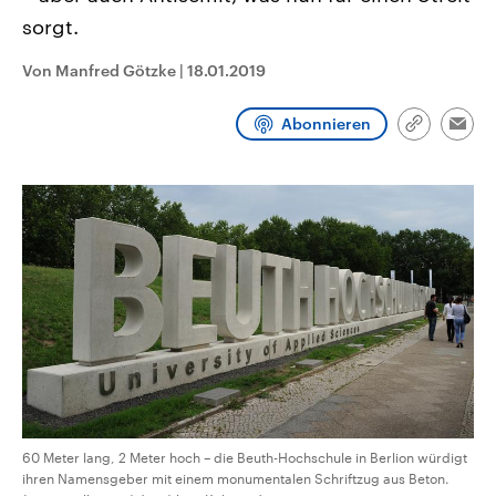
CDU, SPD und FDP regiert.-
aktuelle Weltgeschehen.
sorgt.
Umfragen, Prognosen,
Wahlprogramme, aktuelle Berichte
Sendungen
Programm
Podcasts
und Hintergründe zu den Parteien
Von Manfred Götzke
|
18.01.2019
und Kandidaten der anstehenden
Wahl.
Audio-Archiv
Abonnieren
Link
Emai
kopieren/te
60 Meter lang, 2 Meter hoch – die Beuth-Hochschule in Berlion würdigt
ihren Namensgeber mit einem monumentalen Schriftzug aus Beton.