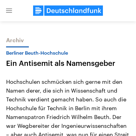
Close
menu
Archiv
Themen
Berliner Beuth-Hochschule
Ein Antisemit als Namensgeber
Hochschulen schmücken sich gerne mit den
Namen derer, die sich in Wissenschaft und
Technik verdient gemacht haben. So auch die
Landtagswahl Sachsen-Anhalt
USA
Hochschule für Technik in Berlin mit ihrem
2026
Aktuelle Beiträge, Analys
Alle Informationen
Namenspatron Friedrich Wilhelm Beuth. Der
Hintergründe
Sachsen-Anhalt wählt am 6.
Wirtschaftlich und militäri
war Wegbereiter der Ingenieurwissenschaften
September 2026 einen neuen
gehören die Vereinigten S
Landtag. Seit 2021 wird das
den mächtigsten Ländern 
– aber auch Antisemit, was nun für einen Streit
Bundesland von einer Koalition aus
mit großem Einfluss auf d