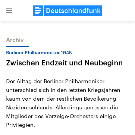
Close
menu
Archiv
Themen
Berliner Philharmoniker 1945
Zwischen Endzeit und Neubeginn
Der Alltag der Berliner Philharmoniker
unterschied sich in den letzten Kriegsjahren
kaum von dem der restlichen Bevölkerung
Landtagswahl Sachsen-Anhalt
USA
Nazideutschlands. Allerdings genossen die
2026
Aktuelle Beiträge, Analys
Alle Informationen
Mitglieder des Vorzeige-Orchesters einige
Hintergründe
Sachsen-Anhalt wählt am 6.
Wirtschaftlich und militäri
Privilegien.
September 2026 einen neuen
gehören die Vereinigten S
Landtag. Seit 2021 wird das
den mächtigsten Ländern 
Bundesland von einer Koalition aus
mit großem Einfluss auf d