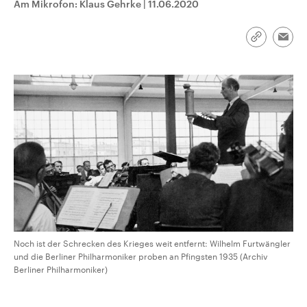
Am Mikrofon: Klaus Gehrke
|
11.06.2020
CDU, SPD und FDP regiert.-
aktuelle Weltgeschehen.
Umfragen, Prognosen,
Wahlprogramme, aktuelle Berichte
Sendungen
Programm
Podcasts
und Hintergründe zu den Parteien
Link
Emai
und Kandidaten der anstehenden
kopieren/te
Wahl.
Audio-Archiv
Noch ist der Schrecken des Krieges weit entfernt: Wilhelm Furtwängler
und die Berliner Philharmoniker proben an Pfingsten 1935 (Archiv
Berliner Philharmoniker)