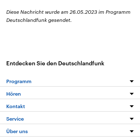
Diese Nachricht wurde am 26.05.2023 im Programm
Deutschlandfunk gesendet.
Entdecken Sie den Deutschlandfunk
Programm
Programm
Hören
Alle Sendungen
Livestream
Kontakt
Die Nachrichten
Audios
Hörerservice
Service
Nachrichtenleicht
Podcasts
Social Media
FAQ
Über uns
Neue Beiträge auf dlf.de
Deutschlandfunk App
Newsletter