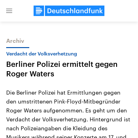
Close
menu
Archiv
Themen
Verdacht der Volksverhetzung
Berliner Polizei ermittelt gegen
Roger Waters
Die Berliner Polizei hat Ermittlungen gegen
den umstrittenen Pink-Floyd-Mitbegründer
Landtagswahl Sachsen-Anhalt
USA
Roger Waters aufgenommen. Es geht um den
2026
Aktuelle Beiträge, Analys
Alle Informationen
Hintergründe
Verdacht der Volksverhetzung. Hintergrund ist
Sachsen-Anhalt wählt am 6.
Wirtschaftlich und militäri
September 2026 einen neuen
gehören die Vereinigten S
nach Polizeiangaben die Kleidung des
Landtag. Seit 2021 wird das
den mächtigsten Ländern 
Musikers während seiner Konzerte am 17. und
Bundesland von einer Koalition aus
mit großem Einfluss auf d