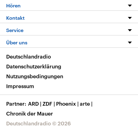
Programm
Hören
Alle Sendungen
Livestream
Kontakt
Die Nachrichten
Audios
Hörerservice
Service
Nachrichtenleicht
Podcasts
Social Media
FAQ
Über uns
Neue Beiträge auf dlf.de
Deutschlandfunk App
Newsletter
Deutschlandradio
Themen-Schwerpunkte
Nachrichten App
Deutschlandradio
Veranstaltungen
Presse
Frequenzen
Datenschutzerklärung
Musikliste
Ausbildung und Karriere
Nutzungsbedingungen
RSS
Transparenz
Impressum
Korrekturen
Barrierefreiheit
Partner
ARD
|
ZDF
|
Phoenix
|
arte
|
Chronik der Mauer
Deutschlandradio © 2026