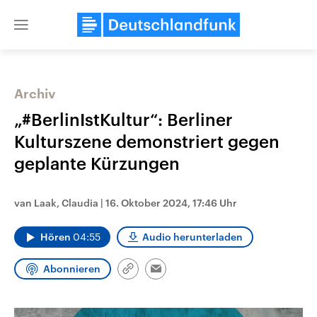
Close
menu
Archiv
Themen
„#BerlinIstKultur“: Berliner
Kulturszene demonstriert gegen
geplante Kürzungen
van Laak, Claudia
|
16. Oktober 2024, 17:46 Uhr
Hören
04:55
Audio herunterladen
Landtagswahl Sachsen-Anhalt
USA
2026
Aktuelle Beiträge, Analys
Abonnieren
Alle Informationen
Hintergründe
Link
Email
Sachsen-Anhalt wählt am 6.
Wirtschaftlich und militäri
kopieren/teilen
September 2026 einen neuen
gehören die Vereinigten S
Landtag. Seit 2021 wird das
den mächtigsten Ländern 
Bundesland von einer Koalition aus
mit großem Einfluss auf d