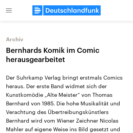
Close
menu
Archiv
Themen
Bernhards Komik im Comic
herausgearbeitet
Der Suhrkamp Verlag bringt erstmals Comics
heraus. Der erste Band widmet sich der
Kunstkomödie „Alte Meister“ von Thomas
Bernhard von 1985. Die hohe Musikalität und
Landtagswahl Sachsen-Anhalt
USA
2026
Aktuelle Beiträge, Analys
Verachtung des Übertreibungskünstlers
Alle Informationen
Hintergründe
Sachsen-Anhalt wählt am 6.
Wirtschaftlich und militäri
Bernhard wird vom Wiener Zeichner Nicolas
September 2026 einen neuen
gehören die Vereinigten S
Landtag. Seit 2021 wird das
den mächtigsten Ländern 
Mahler auf eigene Weise ins Bild gesetzt und
Bundesland von einer Koalition aus
mit großem Einfluss auf d