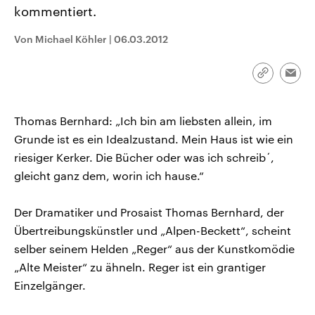
CDU, SPD und FDP regiert.-
aktuelle Weltgeschehen.
kommentiert.
Umfragen, Prognosen,
Wahlprogramme, aktuelle Berichte
Von Michael Köhler
|
06.03.2012
Sendungen
Programm
Podcasts
und Hintergründe zu den Parteien
und Kandidaten der anstehenden
Wahl.
Audio-Archiv
Link
Emai
kopieren/te
Thomas Bernhard: „Ich bin am liebsten allein, im
Grunde ist es ein Idealzustand. Mein Haus ist wie ein
riesiger Kerker. Die Bücher oder was ich schreib´,
gleicht ganz dem, worin ich hause.“
Der Dramatiker und Prosaist Thomas Bernhard, der
Übertreibungskünstler und „Alpen-Beckett“, scheint
selber seinem Helden „Reger“ aus der Kunstkomödie
„Alte Meister“ zu ähneln. Reger ist ein grantiger
Einzelgänger.