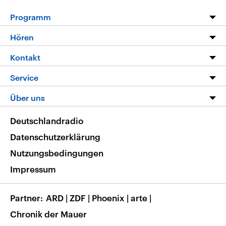
Programm
Programm
Hören
Alle Sendungen
Livestream
Kontakt
Die Nachrichten
Audios
Hörerservice
Service
Nachrichtenleicht
Podcasts
Social Media
FAQ
Über uns
Neue Beiträge auf dlf.de
Deutschlandfunk App
Newsletter
Deutschlandradio
Themen-Schwerpunkte
Nachrichten App
Deutschlandradio
Veranstaltungen
Presse
Frequenzen
Datenschutzerklärung
Musikliste
Ausbildung und Karriere
Nutzungsbedingungen
RSS
Transparenz
Impressum
Korrekturen
Barrierefreiheit
Partner
ARD
|
ZDF
|
Phoenix
|
arte
|
Chronik der Mauer