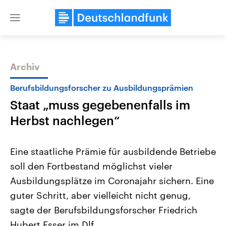
Close
menu
Archiv
Themen
Berufsbildungsforscher zu Ausbildungsprämien
Staat „muss gegebenenfalls im
Herbst nachlegen“
Eine staatliche Prämie für ausbildende Betriebe
soll den Fortbestand möglichst vieler
Landtagswahl Sachsen-Anhalt
USA
Ausbildungsplätze im Coronajahr sichern. Eine
2026
Aktuelle Beiträge, Analys
Alle Informationen
Hintergründe
guter Schritt, aber vielleicht nicht genug,
Sachsen-Anhalt wählt am 6.
Wirtschaftlich und militäri
September 2026 einen neuen
gehören die Vereinigten S
sagte der Berufsbildungsforscher Friedrich
Landtag. Seit 2021 wird das
den mächtigsten Ländern 
Hubert Esser im Dlf.
Bundesland von einer Koalition aus
mit großem Einfluss auf d