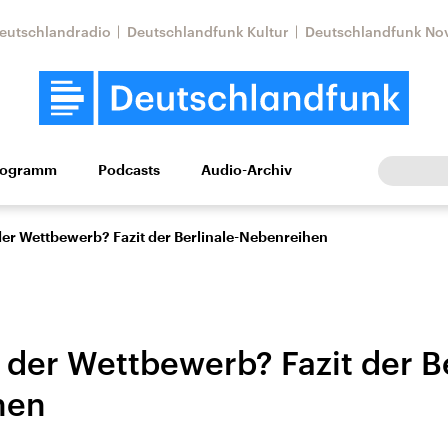
eutschlandradio
Deutschlandfunk Kultur
Deutschlandfunk No
rogramm
Podcasts
Audio-Archiv
Wirtschaft
Wissen
Kultur
Europa
Gesellschaf
der Wettbewerb? Fazit der Berlinale-Nebenreihen
 der Wettbewerb? Fazit der Be
hen
Nahostkonflikt
Iran
le Beiträge,
Aktuelle Lage und
Aktuelle Lage und