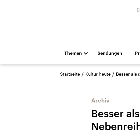
D
Themen
Sendungen
P
Die Nachrichten
Politik
/
/
Startseite
Kultur heute
Besser als 
Hörspiel und Feature
Musik
Archiv
Besser als
Nebenrei
Landtagswahl Sachsen-
USA
Anhalt 2026
Aktuel