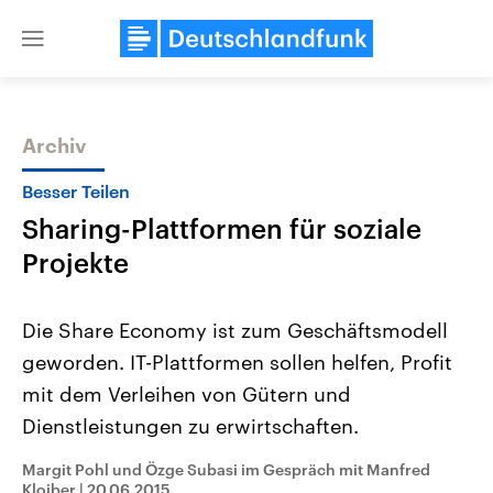
Close
menu
Archiv
Themen
Besser Teilen
Sharing-Plattformen für soziale
Projekte
Die Share Economy ist zum Geschäftsmodell
geworden. IT-Plattformen sollen helfen, Profit
USA
Nahostkonflikt
mit dem Verleihen von Gütern und
Aktuelle Beiträge, Analysen und
Aktuelle Lage und Hinter
Der Überfall der palästine
Hintergründe
Dienstleistungen zu erwirtschaften.
Wirtschaftlich und militärisch
Terrororganisation Hamas
gehören die Vereinigten Staaten zu
Oktober 2023 auf Israel ha
Margit Pohl und Özge Subasi im Gespräch mit Manfred
den mächtigsten Ländern der Erde,
Region wieder die Gewalt 
mit großem Einfluss auf das
Kloiber
|
20.06.2015
Israel möchte die Hamas z