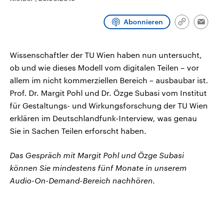
aktuelle Weltgeschehen.
Diese wird wie die Hisboll
Libanon vom Iran unterstüt
Abonnieren
Link
Emai
Sendungen
Programm
Podcasts
kopieren/te
Audio-Archiv
Wissenschaftler der TU Wien haben nun untersucht,
ob und wie dieses Modell vom digitalen Teilen – vor
allem im nicht kommerziellen Bereich – ausbaubar ist.
Prof. Dr. Margit Pohl und Dr. Özge Subasi vom Institut
für Gestaltungs- und Wirkungsforschung der TU Wien
erklären im Deutschlandfunk-Interview, was genau
Sie in Sachen Teilen erforscht haben.
Das Gespräch mit Margit Pohl und Özge Subasi
können Sie mindestens fünf Monate in unserem
Audio-On-Demand-Bereich nachhören.