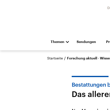
D
Themen
Sendungen
P
Die Nachrichten
Politik
/
Startseite
Forschung aktuell - Wiss
Hörspiel und Feature
Musik
Bestattungen 
Das allere
Landtagswahl Sachsen-
USA
Anhalt 2026
Aktuel