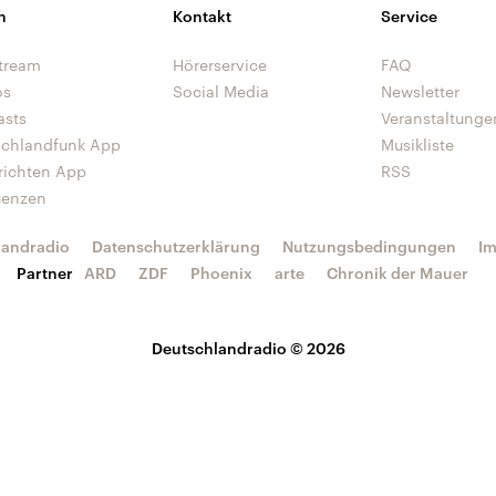
n
Kontakt
Service
tream
Hörerservice
FAQ
os
Social Media
Newsletter
asts
Veranstaltunge
schlandfunk App
Musikliste
richten App
RSS
uenzen
landradio
Datenschutzerklärung
Nutzungsbedingungen
I
Partner
ARD
ZDF
Phoenix
arte
Chronik der Mauer
Deutschlandradio © 2026