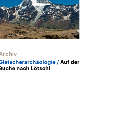
Archiv
Archiv
Gletscherarchäologie
Auf der
Mammut-Proj
Suche nach Lötschi
Rückkehr der