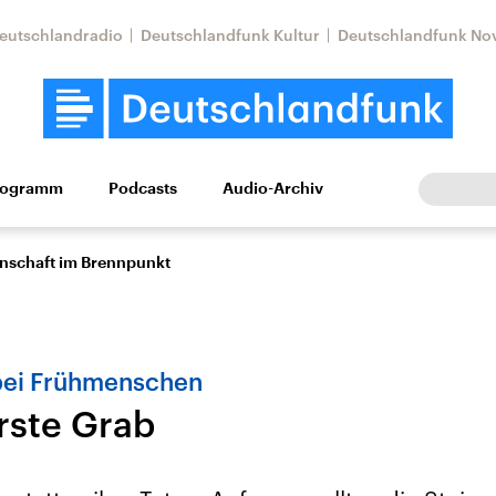
eutschlandradio
Deutschlandfunk Kultur
Deutschlandfunk No
rogramm
Podcasts
Audio-Archiv
Wirtschaft
Wissen
Kultur
Europa
Gesellschaf
enschaft im Brennpunkt
bei Frühmenschen
rste Grab
Nahostkonflikt
Iran
le Beiträge,
Aktuelle Lage und
Aktuelle Lage und