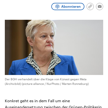
CDU, SPD und FDP regiert.-
aktuelle Weltgeschehen.
Abonnieren
Umfragen, Prognosen,
Link
Emai
Wahlprogramme, aktuelle Berichte
kopieren/te
Sendungen
Programm
Podcasts
und Hintergründe zu den Parteien
und Kandidaten der anstehenden
Wahl.
Audio-Archiv
Der BGH verhandelt über die Klage von Künast gegen Meta
(Archivbild) (picture alliance / NurPhoto / Marten Ronneburg)
Konkret geht es in dem Fall um eine
Auseinandersetzung zwischen der Grünen-Politikerin