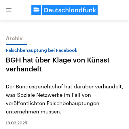
Close
menu
Archiv
Themen
Falschbehauptung bei Facebook
BGH hat über Klage von Künast
verhandelt
Der Bundesgerichtshof hat darüber verhandelt,
was Soziale Netzwerke im Fall von
Landtagswahl Sachsen-Anhalt
USA
veröffentlichten Falschbehauptungen
2026
Aktuelle Beiträge, Analys
Alle Informationen
Hintergründe
unternehmen müssen.
Sachsen-Anhalt wählt am 6.
Wirtschaftlich und militäri
September 2026 einen neuen
gehören die Vereinigten S
18.02.2025
Landtag. Seit 2021 wird das
den mächtigsten Ländern 
Bundesland von einer Koalition aus
mit großem Einfluss auf d