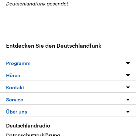
Deutschlandfunk gesendet.
Entdecken Sie den Deutschlandfunk
Programm
Programm
Hören
Alle Sendungen
Livestream
Kontakt
Die Nachrichten
Audios
Hörerservice
Service
Nachrichtenleicht
Podcasts
Social Media
FAQ
Über uns
Neue Beiträge auf dlf.de
Deutschlandfunk App
Newsletter
Deutschlandradio
Themen-Schwerpunkte
Nachrichten App
Deutschlandradio
Veranstaltungen
Presse
Frequenzen
Datenschutzerklärung