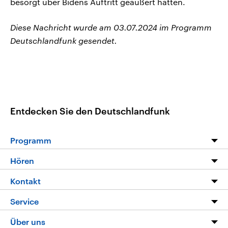
besorgt über Bidens Auftritt geäußert hatten.
Diese Nachricht wurde am 03.07.2024 im Programm
Deutschlandfunk gesendet.
Entdecken Sie den Deutschlandfunk
Programm
Programm
Hören
Alle Sendungen
Livestream
Kontakt
Die Nachrichten
Audios
Hörerservice
Service
Nachrichtenleicht
Podcasts
Social Media
FAQ
Über uns
Neue Beiträge auf dlf.de
Deutschlandfunk App