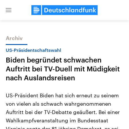
Close
menu
Archiv
Themen
US-Präsidentschaftswahl
Biden begründet schwachen
Auftritt bei TV-Duell mit Müdigkeit
nach Auslandsreisen
US-Präsident Biden hat sich erneut zu seinem
Landtagswahl Sachsen-Anhalt
USA
von vielen als schwach wahrgenommenen
2026
Aktuelle Beiträge, Analys
Alle Informationen
Hintergründe
Auftritt bei der TV-Debatte geäußert. Bei einer
Sachsen-Anhalt wählt am 6.
Wirtschaftlich und militäri
September 2026 einen neuen
gehören die Vereinigten S
Wahlkampfveranstaltung im Bundesstaat
Landtag. Seit 2021 wird das
den mächtigsten Ländern 
Bundesland von einer Koalition aus
Virginia sagte der 81-jährige Demokrat, es sei
mit großem Einfluss auf d