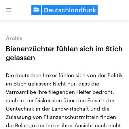
Close
menu
Archiv
Themen
Bienenzüchter fühlen sich im Stich
gelassen
Die deutschen Imker fühlen sich von der Politik
im Stich gelassen: Nicht nur, dass die
Varroamilbe ihre fliegenden Helfer bedroht,
auch in der Diskussion über den Einsatz der
Landtagswahl Sachsen-Anhalt
USA
2026
Aktuelle Beiträge, Analys
Gentechnik in der Landwirtschaft und die
Alle Informationen
Hintergründe
Sachsen-Anhalt wählt am 6.
Wirtschaftlich und militäri
Zulassung von Pflanzenschutzmitteln finden
September 2026 einen neuen
gehören die Vereinigten S
Landtag. Seit 2021 wird das
den mächtigsten Ländern 
die Belange der Imker ihrer Ansicht nach nicht
Bundesland von einer Koalition aus
mit großem Einfluss auf d