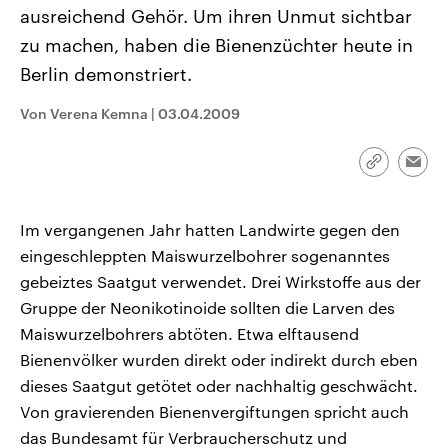
CDU, SPD und FDP regiert.-
aktuelle Weltgeschehen.
ausreichend Gehör. Um ihren Unmut sichtbar
Umfragen, Prognosen,
zu machen, haben die Bienenzüchter heute in
Wahlprogramme, aktuelle Berichte
Sendungen
Programm
Podcasts
und Hintergründe zu den Parteien
Berlin demonstriert.
und Kandidaten der anstehenden
Wahl.
Audio-Archiv
Von Verena Kemna
|
03.04.2009
Link
Emai
kopieren/te
Im vergangenen Jahr hatten Landwirte gegen den
eingeschleppten Maiswurzelbohrer sogenanntes
gebeiztes Saatgut verwendet. Drei Wirkstoffe aus der
Gruppe der Neonikotinoide sollten die Larven des
Maiswurzelbohrers abtöten. Etwa elftausend
Bienenvölker wurden direkt oder indirekt durch eben
dieses Saatgut getötet oder nachhaltig geschwächt.
Von gravierenden Bienenvergiftungen spricht auch
das Bundesamt für Verbraucherschutz und