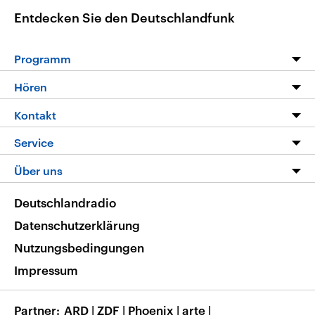
Entdecken Sie den Deutschlandfunk
Programm
Programm
Hören
Alle Sendungen
Livestream
Kontakt
Die Nachrichten
Audios
Hörerservice
Service
Nachrichtenleicht
Podcasts
Social Media
FAQ
Über uns
Neue Beiträge auf dlf.de
Deutschlandfunk App
Newsletter
Deutschlandradio
Themen-Schwerpunkte
Nachrichten App
Deutschlandradio
Veranstaltungen
Presse
Frequenzen
Datenschutzerklärung
Musikliste
Ausbildung und Karriere
Nutzungsbedingungen
RSS
Transparenz
Impressum
Korrekturen
Barrierefreiheit
Partner
ARD
|
ZDF
|
Phoenix
|
arte
|