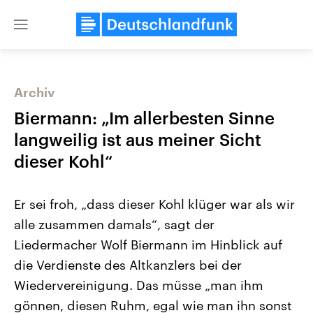
Close
menu
Archiv
Themen
Biermann: „Im allerbesten Sinne
langweilig ist aus meiner Sicht
dieser Kohl“
Er sei froh, „dass dieser Kohl klüger war als wir
alle zusammen damals“, sagt der
Liedermacher Wolf Biermann im Hinblick auf
Landtagswahl Sachsen-Anhalt
USA
2026
Aktuelle Beiträge, Analys
die Verdienste des Altkanzlers bei der
Alle Informationen
Hintergründe
Sachsen-Anhalt wählt am 6.
Wirtschaftlich und militäri
Wiedervereinigung. Das müsse „man ihm
September 2026 einen neuen
gehören die Vereinigten S
Landtag. Seit 2021 wird das
den mächtigsten Ländern 
gönnen, diesen Ruhm, egal wie man ihn sonst
Bundesland von einer Koalition aus
mit großem Einfluss auf d