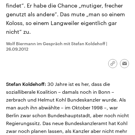
CDU, SPD und FDP regiert.-
aktuelle Weltgeschehen.
findet“. Er habe die Chance „mutiger, frecher
Umfragen, Prognosen,
Wahlprogramme, aktuelle Berichte
genutzt als andere“. Das mute „man so einem
Sendungen
Programm
Podcasts
und Hintergründe zu den Parteien
Koloss, so einem Langweiler eigentlich gar
und Kandidaten der anstehenden
Wahl.
nicht“ zu.
Audio-Archiv
Wolf Biermann im Gespräch mit Stefan Koldehoff
|
26.09.2012
Link
Emai
kopieren/te
Stefan Koldehoff:
30 Jahre ist es her, dass die
sozialliberale Koalition – damals noch in Bonn –
zerbrach und Helmut Kohl Bundeskanzler wurde. Als
man auch ihn abwählte – im Oktober 1998 –, war
Berlin zwar schon Bundeshauptstadt, aber noch nicht
Regierungssitz. Das neue Bundeskanzleramt hat Kohl
zwar noch planen lassen, als Kanzler aber nicht mehr