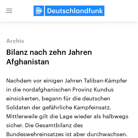
Close
menu
Archiv
Themen
Bilanz nach zehn Jahren
Afghanistan
Nachdem vor einigen Jahren Taliban-Kämpfer
in die nordafghanischen Provinz Kundus
einsickerten, begann für die deutschen
Soldaten der gefährliche Kampfeinsatz.
Landtagswahl Sachsen-Anhalt
USA
2026
Aktuelle Beiträge, Analys
Mittlerweile gilt die Lage wieder als halbwegs
Alle Informationen
Hintergründe
Sachsen-Anhalt wählt am 6.
Wirtschaftlich und militäri
sicher. Die Gesamtbilanz des
September 2026 einen neuen
gehören die Vereinigten S
Landtag. Seit 2021 wird das
den mächtigsten Ländern 
Bundeswehreinsatzes ist aber durchwachsen.
Bundesland von einer Koalition aus
mit großem Einfluss auf d