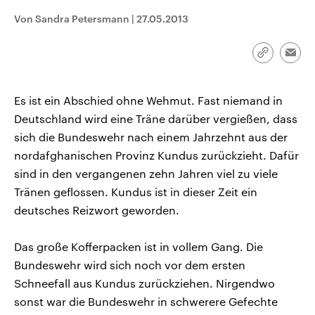
CDU, SPD und FDP regiert.-
aktuelle Weltgeschehen.
Von Sandra Petersmann
|
27.05.2013
Umfragen, Prognosen,
Wahlprogramme, aktuelle Berichte
Sendungen
Programm
Podcasts
und Hintergründe zu den Parteien
und Kandidaten der anstehenden
Link
Emai
Wahl.
kopieren/te
Audio-Archiv
Es ist ein Abschied ohne Wehmut. Fast niemand in
Deutschland wird eine Träne darüber vergießen, dass
sich die Bundeswehr nach einem Jahrzehnt aus der
nordafghanischen Provinz Kundus zurückzieht. Dafür
sind in den vergangenen zehn Jahren viel zu viele
Tränen geflossen. Kundus ist in dieser Zeit ein
deutsches Reizwort geworden.
Das große Kofferpacken ist in vollem Gang. Die
Bundeswehr wird sich noch vor dem ersten
Schneefall aus Kundus zurückziehen. Nirgendwo
sonst war die Bundeswehr in schwerere Gefechte