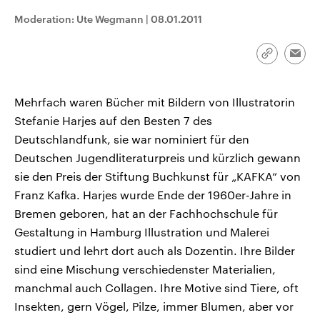
CDU, SPD und FDP regiert.-
aktuelle Weltgeschehen.
Moderation: Ute Wegmann
|
08.01.2011
Umfragen, Prognosen,
Wahlprogramme, aktuelle Berichte
Sendungen
Programm
Podcasts
und Hintergründe zu den Parteien
und Kandidaten der anstehenden
Link
Emai
Wahl.
kopieren/te
Audio-Archiv
Mehrfach waren Bücher mit Bildern von Illustratorin
Stefanie Harjes auf den Besten 7 des
Deutschlandfunk, sie war nominiert für den
Deutschen Jugendliteraturpreis und kürzlich gewann
sie den Preis der Stiftung Buchkunst für „KAFKA“ von
Franz Kafka. Harjes wurde Ende der 1960er-Jahre in
Bremen geboren, hat an der Fachhochschule für
Gestaltung in Hamburg Illustration und Malerei
studiert und lehrt dort auch als Dozentin. Ihre Bilder
sind eine Mischung verschiedenster Materialien,
manchmal auch Collagen. Ihre Motive sind Tiere, oft
Insekten, gern Vögel, Pilze, immer Blumen, aber vor