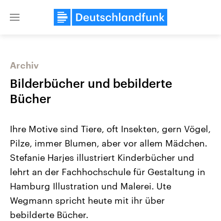
Close
menu
Archiv
Themen
Bilderbücher und bebilderte
Bücher
Ihre Motive sind Tiere, oft Insekten, gern Vögel,
Pilze, immer Blumen, aber vor allem Mädchen.
Stefanie Harjes illustriert Kinderbücher und
lehrt an der Fachhochschule für Gestaltung in
Landtagswahl Sachsen-Anhalt
USA
2026
Aktuelle Beiträge, Analys
Hamburg Illustration und Malerei. Ute
Alle Informationen
Hintergründe
Sachsen-Anhalt wählt am 6.
Wirtschaftlich und militäri
Wegmann spricht heute mit ihr über
September 2026 einen neuen
gehören die Vereinigten S
Landtag. Seit 2021 wird das
den mächtigsten Ländern 
bebilderte Bücher.
Bundesland von einer Koalition aus
mit großem Einfluss auf d