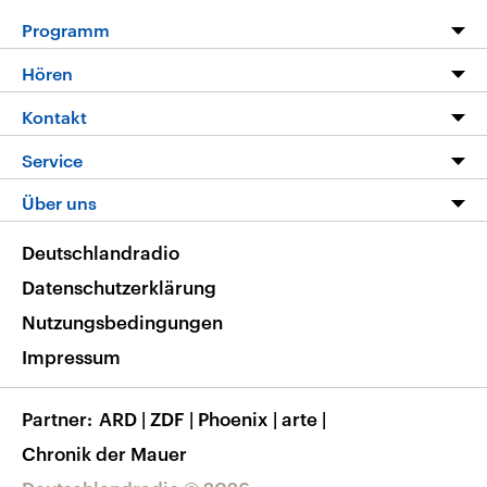
Programm
Programm
Hören
Alle Sendungen
Livestream
Kontakt
Die Nachrichten
Audios
Hörerservice
Service
Nachrichtenleicht
Podcasts
Social Media
FAQ
Über uns
Neue Beiträge auf dlf.de
Deutschlandfunk App
Newsletter
Deutschlandradio
Themen-Schwerpunkte
Nachrichten App
Deutschlandradio
Veranstaltungen
Presse
Frequenzen
Datenschutzerklärung
Musikliste
Ausbildung und Karriere
Nutzungsbedingungen
RSS
Transparenz
Impressum
Korrekturen
Barrierefreiheit
Partner
ARD
|
ZDF
|
Phoenix
|
arte
|
Chronik der Mauer