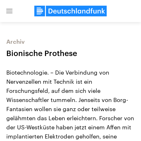
Close
menu
Archiv
Themen
Bionische Prothese
Biotechnologie. – Die Verbindung von
Nervenzellen mit Technik ist ein
Forschungsfeld, auf dem sich viele
Wissenschaftler tummeln. Jenseits von Borg-
Fantasien wollen sie ganz oder teilweise
Landtagswahl Sachsen-Anhalt
USA
2026
Aktuelle Beiträge, Analys
gelähmten das Leben erleichtern. Forscher von
Alle Informationen
Hintergründe
Sachsen-Anhalt wählt am 6.
Wirtschaftlich und militäri
der US-Westküste haben jetzt einem Affen mit
September 2026 einen neuen
gehören die Vereinigten S
Landtag. Seit 2021 wird das
den mächtigsten Ländern 
implantierten Elektroden geholfen, seine
Bundesland von einer Koalition aus
mit großem Einfluss auf d