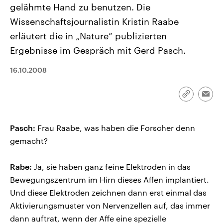
gelähmte Hand zu benutzen. Die
CDU, SPD und FDP regiert.-
aktuelle Weltgeschehen.
Umfragen, Prognosen,
Wissenschaftsjournalistin Kristin Raabe
Wahlprogramme, aktuelle Berichte
Sendungen
Programm
Podcasts
und Hintergründe zu den Parteien
erläutert die in „Nature“ publizierten
und Kandidaten der anstehenden
Wahl.
Ergebnisse im Gespräch mit Gerd Pasch.
Audio-Archiv
16.10.2008
Link
Emai
kopieren/te
Pasch:
Frau Raabe, was haben die Forscher denn
gemacht?
Rabe:
Ja, sie haben ganz feine Elektroden in das
Bewegungszentrum im Hirn dieses Affen implantiert.
Und diese Elektroden zeichnen dann erst einmal das
Aktivierungsmuster von Nervenzellen auf, das immer
dann auftrat, wenn der Affe eine spezielle