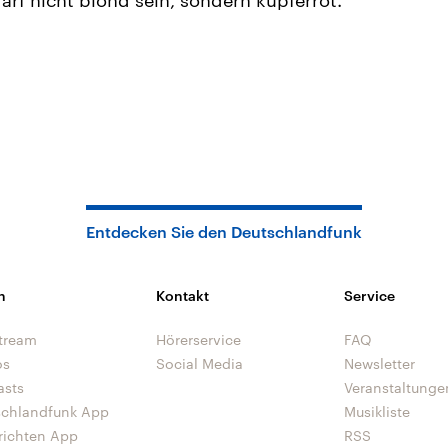
Entdecken Sie den Deutschlandfunk
n
Kontakt
Service
tream
Hörerservice
FAQ
os
Social Media
Newsletter
asts
Veranstaltunge
schlandfunk App
Musikliste
richten App
RSS