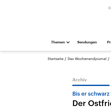
D
Themen
Sendungen
P
Die Nachrichten
Politik
/
/
Startseite
Das Wochenendjournal
Hörspiel und Feature
Musik
Archiv
Bis er schwarz
Der Ostfr
Landtagswahl Sachsen-
USA
Anhalt 2026
Aktuel