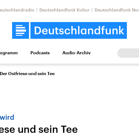
eutschlandradio
Deutschlandfunk Kultur
Deutschlandfunk No
rogramm
Podcasts
Audio-Archiv
Wirtschaft
Wissen
Kultur
Europa
Gesellschaf
Der Ostfriese und sein Tee
 wird
iese und sein Tee
Nahostkonflikt
Iran
le Beiträge,
Aktuelle Lage und
Aktuelle Lage und