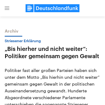
Close
menu
Archiv
Themen
Striesener Erklärung
„Bis hierher und nicht weiter“:
Politiker gemeinsam gegen Gewalt
Politiker fast aller großen Parteien haben sich
unter dem Motto „Bis hierhin und nicht weiter“
Landtagswahl Sachsen-Anhalt
USA
gemeinsam gegen Gewalt in der politischen
2026
Aktuelle Beiträge, Analys
Alle Informationen
Hintergründe
Auseinandersetzung gewandt. Hunderte
Sachsen-Anhalt wählt am 6.
Wirtschaftlich und militäri
September 2026 einen neuen
gehören die Vereinigten S
Abgeordnete verschiedener Parlamente
Landtag. Seit 2021 wird das
den mächtigsten Ländern 
unterschieben die sogenannte Striesener
Bundesland von einer Koalition aus
mit großem Einfluss auf d