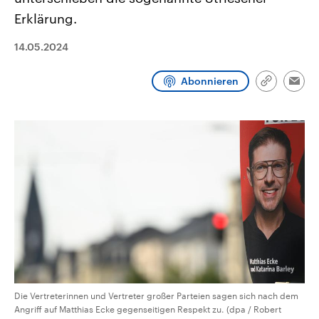
CDU, SPD und FDP regiert.-
aktuelle Weltgeschehen.
Erklärung.
Umfragen, Prognosen,
Wahlprogramme, aktuelle Berichte
Sendungen
Programm
Podcasts
und Hintergründe zu den Parteien
14.05.2024
und Kandidaten der anstehenden
Wahl.
Audio-Archiv
Abonnieren
Link
Emai
kopieren/te
Die Vertreterinnen und Vertreter großer Parteien sagen sich nach dem
Angriff auf Matthias Ecke gegenseitigen Respekt zu. (dpa / Robert