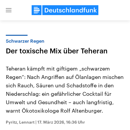
Close
menu
Schwarzer Regen
Themen
Der toxische Mix über Teheran
Teheran kämpft mit giftigem „schwarzem
Regen“: Nach Angriffen auf Ölanlagen mischen
sich Rauch, Säuren und Schadstoffe in den
Niederschlag: ein gefährlicher Cocktail für
Umwelt und Gesundheit – auch langfristig,
Landtagswahl Sachsen-Anhalt
USA
2026
Aktuelle Beiträge, Analys
warnt Ökotoxikologe Rolf Altenburger.
Alle Informationen
Hintergründe
Sachsen-Anhalt wählt am 6.
Wirtschaftlich und militäri
September 2026 einen neuen
gehören die Vereinigten S
Pyritz, Lennart
|
17. März 2026, 16:36 Uhr
Landtag. Seit 2021 wird das
den mächtigsten Ländern 
Bundesland von einer Koalition aus
mit großem Einfluss auf d