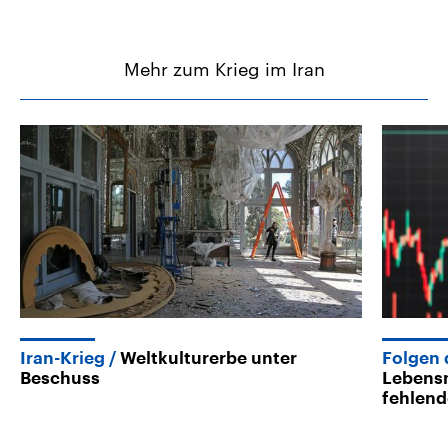
Mehr zum Krieg im Iran
Iran-Krieg
Weltkulturerbe unter
Folgen 
Beschuss
Lebensm
fehlend