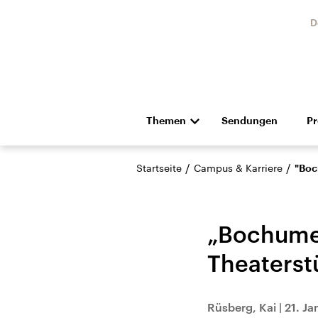
D
Themen
Sendungen
P
Die Nachrichten
Politik
/
/
Startseite
Campus & Karriere
"Boc
Hörspiel und Feature
Musik
„Bochumer
Theaterst
Landtagswahl Sachsen-
USA
Rüsberg, Kai
|
21. Ja
Anhalt 2026
Aktuel