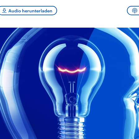
sen und
Hintergründe
Hintergründe
Der Überfall der
Der Iran – seit der
rgründe
Audio herunterladen
haftlich und
palästinensischen
Islamischen Revolu
risch gehören die
Terrororganisation
1979 auch Islamisc
igten Staaten zu
Hamas im Oktober 2023
Republik Iran – ist e
ächtigsten
auf Israel hat in der
von einem
n der Erde, mit
Region wieder die
Religionsführer auto
 Einfluss auf das
Gewalt entfacht. Israel
regierter Staat im 
le Weltgeschehen.
möchte die Hamas
Osten. Eine Feindsc
zerstören. Diese wird wie
zu Israel und zu de
die Hisbollah im Libanon
ist fest in der
vom Iran unterstützt.
Staatsideologie
verankert.