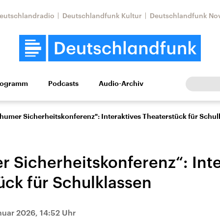
eutschlandradio
Deutschlandfunk Kultur
Deutschlandfunk No
rogramm
Podcasts
Audio-Archiv
Wirtschaft
Wissen
Kultur
Europa
Gesellschaf
humer Sicherheitskonferenz": Interaktives Theaterstück für Schul
 Sicherheitskonferenz“: Inte
ück für Schulklassen
Nahostkonflikt
Iran
nuar 2026, 14:52 Uhr
le Beiträge,
Aktuelle Lage und
Aktuelle Lage und