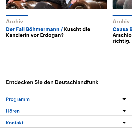
Archiv
Archiv
Der Fall Böhmermann
Kuscht die
Causa 
Kanzlerin vor Erdogan?
Arschlo
richtig
Entdecken Sie den Deutschlandfunk
Programm
Programm
Hören
Alle Sendungen
Livestream
Kontakt
Die Nachrichten
Audios