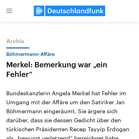
Close
menu
Archiv
Themen
Böhmermann-Affäre
Merkel: Bemerkung war „ein
Fehler“
Bundeskanzlerin Angela Merkel hat Fehler im
Umgang mit der Affäre um den Satiriker Jan
Landtagswahl Sachsen-Anhalt
USA
Böhmermann eingeräumt. Sie ärgere sich
2026
Aktuelle Beiträge, Analys
Alle Informationen
Hintergründe
darüber, dass sie dessen Gedicht über den
Sachsen-Anhalt wählt am 6.
Wirtschaftlich und militäri
September 2026 einen neuen
gehören die Vereinigten S
türkischen Präsidenten Recep Tayyip Erdogan
Landtag. Seit 2021 wird das
den mächtigsten Ländern 
als „bewusst verletzend“ bezeichnet habe.
Bundesland von einer Koalition aus
mit großem Einfluss auf d