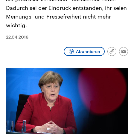
CDU, SPD und FDP regiert.-
aktuelle Weltgeschehen.
Dadurch sei der Eindruck entstanden, ihr seien
Umfragen, Prognosen,
Wahlprogramme, aktuelle Berichte
Meinungs- und Pressefreiheit nicht mehr
Sendungen
Programm
Podcasts
und Hintergründe zu den Parteien
und Kandidaten der anstehenden
wichtig.
Wahl.
Audio-Archiv
22.04.2016
Abonnieren
Link
Emai
kopieren/te