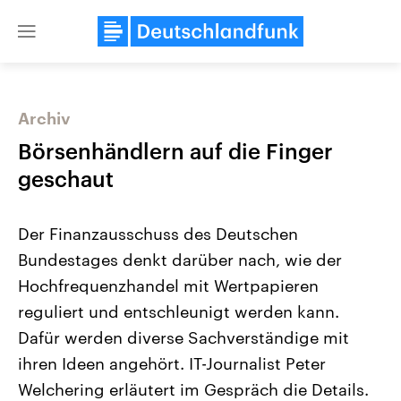
Close
menu
Archiv
Themen
Börsenhändlern auf die Finger
geschaut
Der Finanzausschuss des Deutschen
Bundestages denkt darüber nach, wie der
Hochfrequenzhandel mit Wertpapieren
reguliert und entschleunigt werden kann.
Landtagswahl Sachsen-Anhalt
USA
2026
Aktuelle Beiträge, Analys
Dafür werden diverse Sachverständige mit
Alle Informationen
Hintergründe
Sachsen-Anhalt wählt am 6.
Wirtschaftlich und militäri
ihren Ideen angehört. IT-Journalist Peter
September 2026 einen neuen
gehören die Vereinigten S
Landtag. Seit 2021 wird das
den mächtigsten Ländern 
Welchering erläutert im Gespräch die Details.
Bundesland von einer Koalition aus
mit großem Einfluss auf d