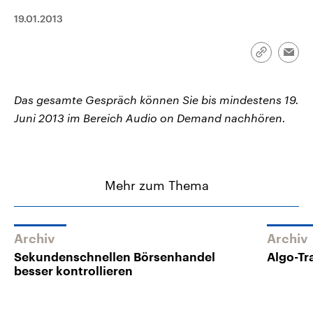
CDU, SPD und FDP regiert.-
aktuelle Weltgeschehen.
19.01.2013
Umfragen, Prognosen,
Wahlprogramme, aktuelle Berichte
Sendungen
Programm
Podcasts
und Hintergründe zu den Parteien
und Kandidaten der anstehenden
Link
Emai
Wahl.
kopieren/te
Audio-Archiv
Das gesamte Gespräch können Sie bis mindestens 19.
Juni 2013 im Bereich Audio on Demand nachhören.
Mehr zum Thema
Archiv
Archiv
Sekundenschnellen Börsenhandel
Algo-Tr
besser kontrollieren