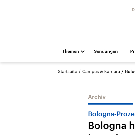
D
Themen
Sendungen
P
Die Nachrichten
Politik
/
/
Startseite
Campus & Karriere
Bolo
Hörspiel und Feature
Musik
Archiv
Bologna-Proze
Bologna h
Landtagswahl Sachsen-
USA
Anhalt 2026
Aktuel