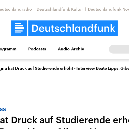
eutschlandradio
Deutschlandfunk Kultur
Deutschlandfunk No
rogramm
Podcasts
Audio-Archiv
Wirtschaft
Wissen
Kultur
Europa
Gesellschaf
gna hat Druck auf Studierende erhöht - Interview Beate Lipps, Gibet
ss
at Druck auf Studierende erh
Nahostkonflikt
Iran
le Beiträge,
Aktuelle Lage und
Aktuelle Lage und