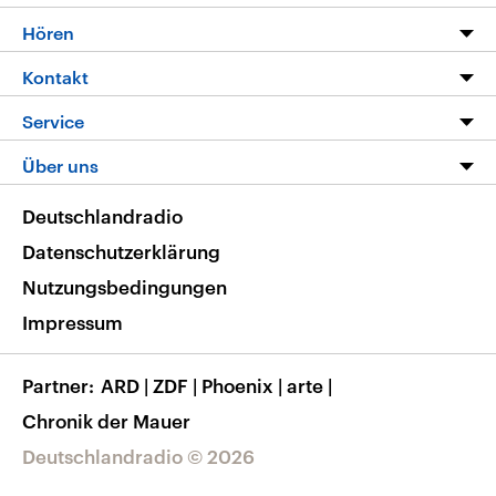
Programm
Hören
Alle Sendungen
Livestream
Kontakt
Die Nachrichten
Audios
Hörerservice
Service
Nachrichtenleicht
Podcasts
Social Media
FAQ
Über uns
Neue Beiträge auf dlf.de
Deutschlandfunk App
Newsletter
Deutschlandradio
Themen-Schwerpunkte
Nachrichten App
Deutschlandradio
Veranstaltungen
Presse
Frequenzen
Datenschutzerklärung
Musikliste
Ausbildung und Karriere
Nutzungsbedingungen
RSS
Transparenz
Impressum
Korrekturen
Barrierefreiheit
Partner
ARD
|
ZDF
|
Phoenix
|
arte
|
Chronik der Mauer
Deutschlandradio © 2026