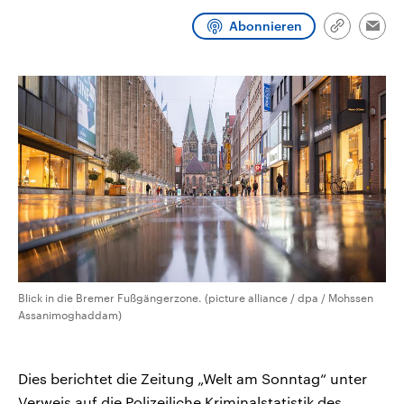
CDU, SPD und FDP regiert.-
aktuelle Weltgeschehen.
Umfragen, Prognosen,
Abonnieren
Link
Emai
Wahlprogramme, aktuelle Berichte
kopieren/te
Sendungen
Programm
Podcasts
und Hintergründe zu den Parteien
und Kandidaten der anstehenden
Wahl.
Audio-Archiv
Blick in die Bremer Fußgängerzone. (picture alliance / dpa / Mohssen
Assanimoghaddam)
Dies berichtet die Zeitung „Welt am Sonntag“ unter
Verweis auf die Polizeiliche Kriminalstatistik des