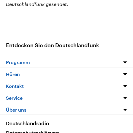
Deutschlandfunk gesendet.
Entdecken Sie den Deutschlandfunk
Programm
Programm
Hören
Alle Sendungen
Livestream
Kontakt
Die Nachrichten
Audios
Hörerservice
Service
Nachrichtenleicht
Podcasts
Social Media
FAQ
Über uns
Neue Beiträge auf dlf.de
Deutschlandfunk App
Newsletter
Deutschlandradio
Themen-Schwerpunkte
Nachrichten App
Deutschlandradio
Veranstaltungen
Presse
Frequenzen
Datenschutzerklärung