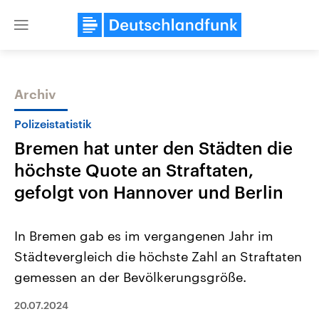
Close
menu
Archiv
Themen
Polizeistatistik
Bremen hat unter den Städten die
höchste Quote an Straftaten,
gefolgt von Hannover und Berlin
In Bremen gab es im vergangenen Jahr im
Landtagswahl Sachsen-Anhalt
USA
Städtevergleich die höchste Zahl an Straftaten
2026
Aktuelle Beiträge, Analys
Alle Informationen
Hintergründe
gemessen an der Bevölkerungsgröße.
Sachsen-Anhalt wählt am 6.
Wirtschaftlich und militäri
September 2026 einen neuen
gehören die Vereinigten S
Landtag. Seit 2021 wird das
20.07.2024
den mächtigsten Ländern 
Bundesland von einer Koalition aus
mit großem Einfluss auf d