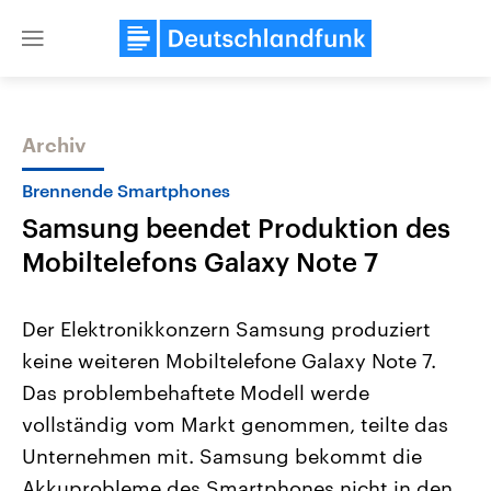
Close
menu
Archiv
Themen
Brennende Smartphones
Samsung beendet Produktion des
Mobiltelefons Galaxy Note 7
Der Elektronikkonzern Samsung produziert
keine weiteren Mobiltelefone Galaxy Note 7.
Landtagswahl Sachsen-Anhalt
USA
Das problembehaftete Modell werde
2026
Aktuelle Beiträge, Analys
Alle Informationen
Hintergründe
vollständig vom Markt genommen, teilte das
Sachsen-Anhalt wählt am 6.
Wirtschaftlich und militäri
September 2026 einen neuen
gehören die Vereinigten S
Unternehmen mit. Samsung bekommt die
Landtag. Seit 2021 wird das
den mächtigsten Ländern 
Akkuprobleme des Smartphones nicht in den
Bundesland von einer Koalition aus
mit großem Einfluss auf d