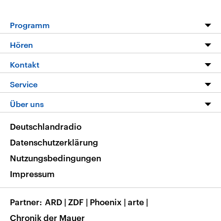
Programm
Programm
Hören
Alle Sendungen
Livestream
Kontakt
Die Nachrichten
Audios
Hörerservice
Service
Nachrichtenleicht
Podcasts
Social Media
FAQ
Über uns
Neue Beiträge auf dlf.de
Deutschlandfunk App
Newsletter
Deutschlandradio
Themen-Schwerpunkte
Nachrichten App
Deutschlandradio
Veranstaltungen
Presse
Frequenzen
Datenschutzerklärung
Musikliste
Ausbildung und Karriere
Nutzungsbedingungen
RSS
Transparenz
Impressum
Korrekturen
Barrierefreiheit
Partner
ARD
|
ZDF
|
Phoenix
|
arte
|
Chronik der Mauer