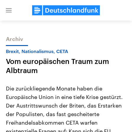
Close
menu
Archiv
Themen
Brexit, Nationalismus, CETA
Vom europäischen Traum zum
Albtraum
Die zurückliegende Monate haben die
Europäische Union in eine tiefe Krise gestürzt.
Landtagswahl Sachsen-Anhalt
USA
Der Austrittswunsch der Briten, das Erstarken
2026
Aktuelle Beiträge, Analys
Alle Informationen
Hintergründe
der Populisten, das fast gescheiterte
Sachsen-Anhalt wählt am 6.
Wirtschaftlich und militäri
September 2026 einen neuen
gehören die Vereinigten S
Freihandelsabkommen CETA warfen
Landtag. Seit 2021 wird das
den mächtigsten Ländern 
existenzielle Fragen auf: Kann sich die EU
Bundesland von einer Koalition aus
mit großem Einfluss auf d