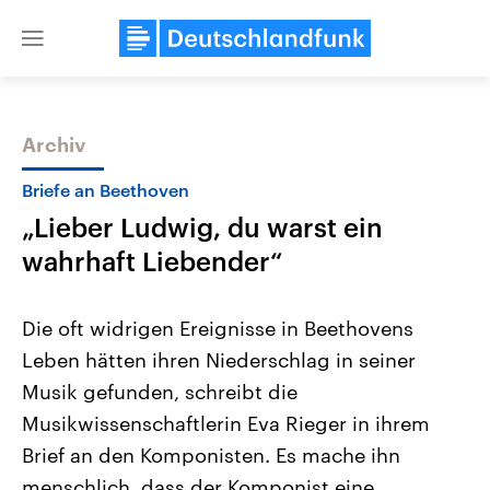
Close
menu
Archiv
Themen
Briefe an Beethoven
„Lieber Ludwig, du warst ein
wahrhaft Liebender“
Die oft widrigen Ereignisse in Beethovens
Leben hätten ihren Niederschlag in seiner
Landtagswahl Sachsen-Anhalt
USA
Musik gefunden, schreibt die
2026
Aktuelle Beiträge, Analys
Alle Informationen
Hintergründe
Musikwissenschaftlerin Eva Rieger in ihrem
Sachsen-Anhalt wählt am 6.
Wirtschaftlich und militäri
September 2026 einen neuen
gehören die Vereinigten S
Brief an den Komponisten. Es mache ihn
Landtag. Seit 2021 wird das
den mächtigsten Ländern 
menschlich, dass der Komponist eine
Bundesland von einer Koalition aus
mit großem Einfluss auf d