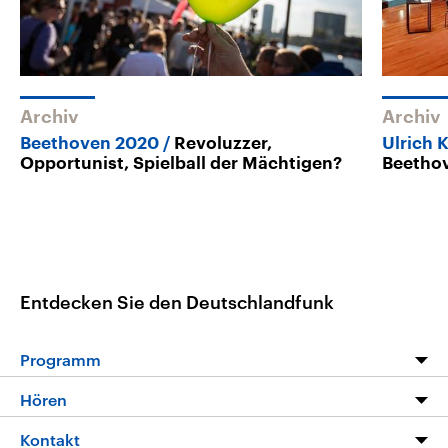
Archiv
Archiv
Beethoven 2020
Revoluzzer,
Ulrich 
Opportunist, Spielball der Mächtigen?
Beethov
Entdecken Sie den Deutschlandfunk
Programm
Programm
Hören
Alle Sendungen
Livestream
Kontakt