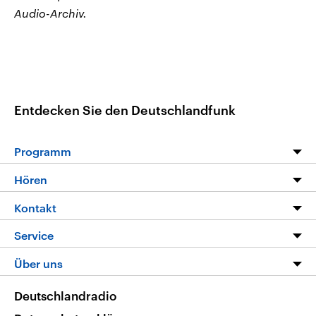
Audio-Archiv.
Entdecken Sie den Deutschlandfunk
Programm
Programm
Hören
Alle Sendungen
Livestream
Kontakt
Die Nachrichten
Audios
Hörerservice
Service
Nachrichtenleicht
Podcasts
Social Media
FAQ
Über uns
Neue Beiträge auf dlf.de
Deutschlandfunk App
Newsletter
Deutschlandradio
Themen-Schwerpunkte
Nachrichten App
Deutschlandradio
Veranstaltungen
Presse
Frequenzen