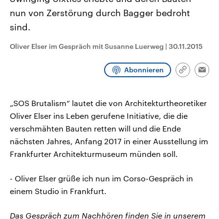
CDU, SPD und FDP regiert.-
aktuelle Weltgeschehen.
nun von Zerstörung durch Bagger bedroht
Umfragen, Prognosen,
Wahlprogramme, aktuelle Berichte
sind.
Sendungen
Programm
Podcasts
und Hintergründe zu den Parteien
und Kandidaten der anstehenden
Wahl.
Oliver Elser im Gespräch mit Susanne Luerweg
|
30.11.2015
Audio-Archiv
Abonnieren
Link
Emai
kopieren/te
„SOS Brutalism“ lautet die von Architekturtheoretiker
Oliver Elser ins Leben gerufene Initiative, die die
verschmähten Bauten retten will und die Ende
nächsten Jahres, Anfang 2017 in einer Ausstellung im
Frankfurter Architekturmuseum münden soll.
- Oliver Elser grüße ich nun im Corso-Gespräch in
einem Studio in Frankfurt.
Das Gespräch zum Nachhören finden Sie in unserem