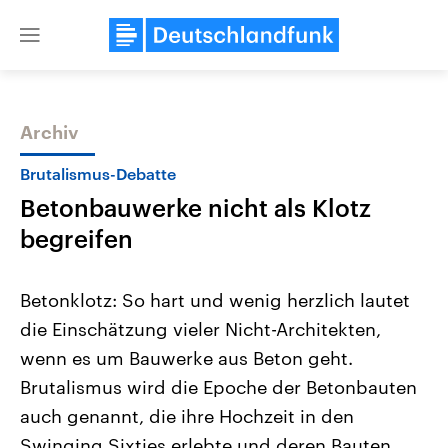
Close
menu
Archiv
Themen
Brutalismus-Debatte
Betonbauwerke nicht als Klotz
begreifen
Betonklotz: So hart und wenig herzlich lautet
die Einschätzung vieler Nicht-Architekten,
Landtagswahl Sachsen-Anhalt
USA
wenn es um Bauwerke aus Beton geht.
2026
Aktuelle Beiträge, Analys
Alle Informationen
Hintergründe
Brutalismus wird die Epoche der Betonbauten
Sachsen-Anhalt wählt am 6.
Wirtschaftlich und militäri
September 2026 einen neuen
gehören die Vereinigten S
auch genannt, die ihre Hochzeit in den
Landtag. Seit 2021 wird das
den mächtigsten Ländern 
Swinging Sixties erlebte und deren Bauten
Bundesland von einer Koalition aus
mit großem Einfluss auf d