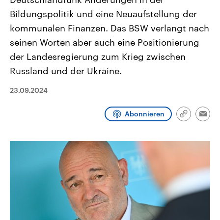
CDU, SPD und FDP regiert.-
aktuelle Weltgeschehen.
Bildungspolitik und eine Neuaufstellung der
Umfragen, Prognosen,
Wahlprogramme, aktuelle Berichte
kommunalen Finanzen. Das BSW verlangt nach
Sendungen
Programm
Podcasts
und Hintergründe zu den Parteien
und Kandidaten der anstehenden
seinen Worten aber auch eine Positionierung
Wahl.
Audio-Archiv
der Landesregierung zum Krieg zwischen
Russland und der Ukraine.
23.09.2024
Abonnieren
Link
Emai
kopieren/te