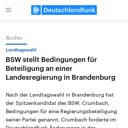
Close
menu
Archiv
Themen
Landtagswahl
BSW stellt Bedingungen für
Beteiligung an einer
Landesregierung in Brandenburg
Nach der Landtagswahl in Brandenburg hat
Landtagswahl Sachsen-Anhalt
USA
der Spitzenkandidat des BSW, Crumbach,
2026
Aktuelle Beiträge, Analys
Alle Informationen
Hintergründe
Bedingungen für eine Regierungsbeteiligung
Sachsen-Anhalt wählt am 6.
Wirtschaftlich und militäri
September 2026 einen neuen
gehören die Vereinigten S
seiner Partei genannt. Crumbach forderte im
Landtag. Seit 2021 wird das
den mächtigsten Ländern 
Bundesland von einer Koalition aus
Deutschlandfunk Änderungen in der
mit großem Einfluss auf d