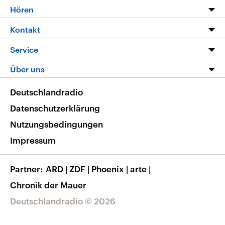
Programm
Hören
Alle Sendungen
Livestream
Kontakt
Die Nachrichten
Audios
Hörerservice
Service
Nachrichtenleicht
Podcasts
Social Media
FAQ
Über uns
Neue Beiträge auf dlf.de
Deutschlandfunk App
Newsletter
Deutschlandradio
Themen-Schwerpunkte
Nachrichten App
Deutschlandradio
Veranstaltungen
Presse
Frequenzen
Datenschutzerklärung
Musikliste
Ausbildung und Karriere
Nutzungsbedingungen
RSS
Transparenz
Impressum
Korrekturen
Barrierefreiheit
Partner
ARD
|
ZDF
|
Phoenix
|
arte
|
Chronik der Mauer
Deutschlandradio © 2026