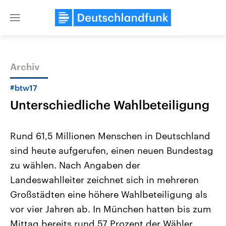
Close
menu
Archiv
Themen
#btw17
Unterschiedliche Wahlbeteiligung
Rund 61,5 Millionen Menschen in Deutschland
sind heute aufgerufen, einen neuen Bundestag
zu wählen. Nach Angaben der
Landtagswahl Sachsen-Anhalt
USA
Landeswahlleiter zeichnet sich in mehreren
2026
Aktuelle Beiträge, Analys
Alle Informationen
Großstädten eine höhere Wahlbeteiligung als
Hintergründe
Sachsen-Anhalt wählt am 6.
Wirtschaftlich und militäri
vor vier Jahren ab. In München hatten bis zum
September 2026 einen neuen
gehören die Vereinigten S
Landtag. Seit 2021 wird das
den mächtigsten Ländern 
Mittag bereits rund 57 Prozent der Wähler
Bundesland von einer Koalition aus
mit großem Einfluss auf d