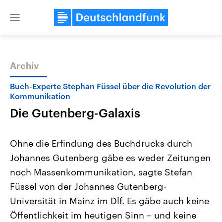
Close
menu
Archiv
Themen
Buch-Experte Stephan Füssel über die Revolution der
Kommunikation
Die Gutenberg-Galaxis
Ohne die Erfindung des Buchdrucks durch
Johannes Gutenberg gäbe es weder Zeitungen
noch Massenkommunikation, sagte Stefan
Landtagswahl Sachsen-Anhalt
USA
2026
Aktuelle Beiträge, Analys
Füssel von der Johannes Gutenberg-
Alle Informationen
Hintergründe
Sachsen-Anhalt wählt am 6.
Wirtschaftlich und militäri
Universität in Mainz im Dlf. Es gäbe auch keine
September 2026 einen neuen
gehören die Vereinigten S
Landtag. Seit 2021 wird das
den mächtigsten Ländern 
Öffentlichkeit im heutigen Sinn – und keine
Bundesland von einer Koalition aus
mit großem Einfluss auf d