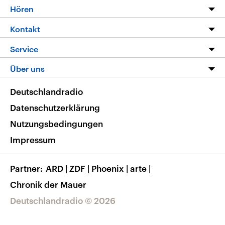
Programm
Hören
Alle Sendungen
Livestream
Kontakt
Die Nachrichten
Audios
Hörerservice
Service
Nachrichtenleicht
Podcasts
Social Media
FAQ
Über uns
Neue Beiträge auf dlf.de
Deutschlandfunk App
Newsletter
Deutschlandradio
Themen-Schwerpunkte
Nachrichten App
Deutschlandradio
Veranstaltungen
Presse
Frequenzen
Datenschutzerklärung
Musikliste
Ausbildung und Karriere
Nutzungsbedingungen
RSS
Transparenz
Impressum
Korrekturen
Barrierefreiheit
Partner
ARD
|
ZDF
|
Phoenix
|
arte
|
Chronik der Mauer
Deutschlandradio © 2026