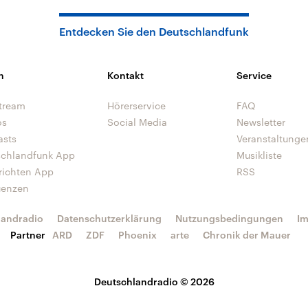
Entdecken Sie den Deutschlandfunk
n
Kontakt
Service
tream
Hörerservice
FAQ
os
Social Media
Newsletter
asts
Veranstaltunge
schlandfunk App
Musikliste
richten App
RSS
uenzen
landradio
Datenschutzerklärung
Nutzungsbedingungen
I
Partner
ARD
ZDF
Phoenix
arte
Chronik der Mauer
Deutschlandradio © 2026