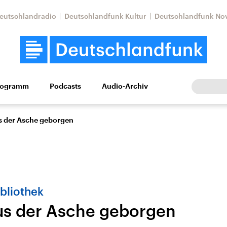
eutschlandradio
Deutschlandfunk Kultur
Deutschlandfunk No
rogramm
Podcasts
Audio-Archiv
Wirtschaft
Wissen
Kultur
Europa
Gesellschaf
s der Asche geborgen
bliothek
us der Asche geborgen
Nahostkonflikt
Iran
le Beiträge,
Aktuelle Lage und
Aktuelle Lage und