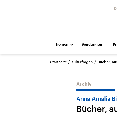
D
Themen
Sendungen
P
Die Nachrichten
Politik
/
/
Startseite
Kulturfragen
Bücher, au
Hörspiel und Feature
Musik
Archiv
Anna Amalia Bi
Bücher, a
Landtagswahl Sachsen-
USA
Anhalt 2026
Aktuel