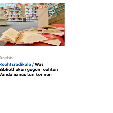
Archiv
Archiv
Rechtsradikale
Was
Künftiger Nati
Bibliotheken gegen rechten
Direktor Neue
Vandalismus tun können
die Leidenscha
Bibliotheken“