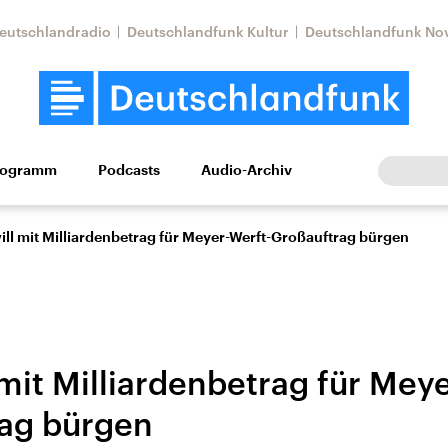
eutschlandradio
Deutschlandfunk Kultur
Deutschlandfunk No
rogramm
Podcasts
Audio-Archiv
Wirtschaft
Wissen
Kultur
Europa
Gesellschaf
ill mit Milliardenbetrag für Meyer-Werft-Großauftrag bürgen
mit Milliardenbetrag für Mey
ag bürgen
Nahostkonflikt
Iran
le Beiträge,
Aktuelle Lage und
Aktuelle Lage und