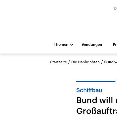
D
Themen
Sendungen
P
Die Nachrichten
Politik
/
/
Startseite
Die Nachrichten
Bund w
Hörspiel und Feature
Musik
Schiffbau
Bund will 
Großauftr
Landtagswahl Sachsen-
USA
Anhalt 2026
Aktuel