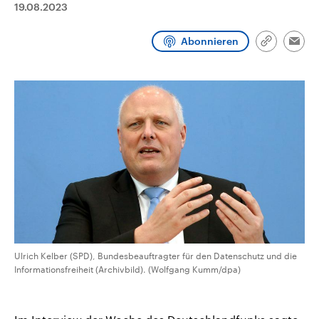
19.08.2023
aktuelle Weltgeschehen.
Diese wird wie die Hisboll
Libanon vom Iran unterstüt
Abonnieren
Sendungen
Programm
Podcasts
Link
Emai
kopieren/te
Audio-Archiv
Ulrich Kelber (SPD), Bundesbeauftragter für den Datenschutz und die
Informationsfreiheit (Archivbild). (Wolfgang Kumm/dpa)