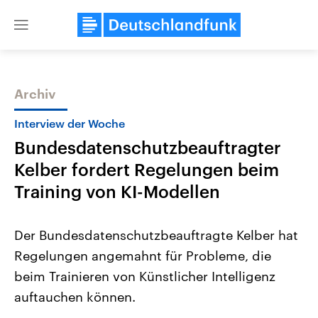
Close
menu
Archiv
Themen
Interview der Woche
Bundesdatenschutzbeauftragter
Kelber fordert Regelungen beim
Training von KI-Modellen
Der Bundesdatenschutzbeauftragte Kelber hat
USA
Nahostkonflikt
Regelungen angemahnt für Probleme, die
Aktuelle Beiträge, Analysen und
Aktuelle Lage und Hinter
Der Überfall der palästine
Hintergründe
beim Trainieren von Künstlicher Intelligenz
Wirtschaftlich und militärisch
Terrororganisation Hamas
gehören die Vereinigten Staaten zu
Oktober 2023 auf Israel ha
auftauchen können.
den mächtigsten Ländern der Erde,
Region wieder die Gewalt 
mit großem Einfluss auf das
Israel möchte die Hamas z