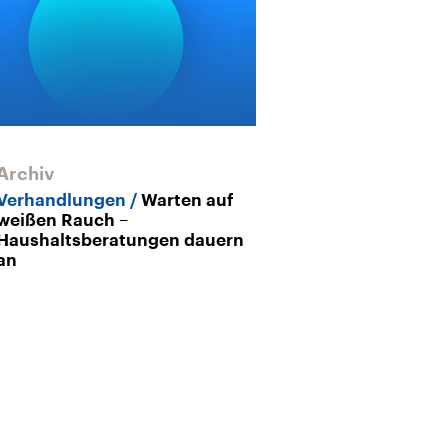
Archiv
Archiv
Verhandlungen
Warten auf
Bundeshausha
weißen Rauch –
Ampelkoalition
Haushaltsberatungen dauern
Haushaltsentw
an
die Eckpunkte