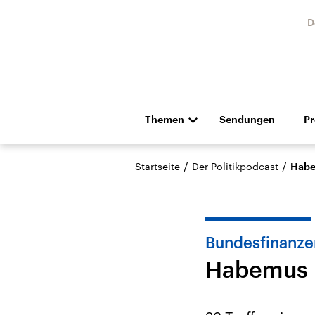
D
Themen
Sendungen
P
Die Nachrichten
Politik
/
/
Startseite
Der Politikpodcast
Habe
Hörspiel und Feature
Musik
Bundesfinanze
Habemus 
Landtagswahl Sachsen-
USA
Anhalt 2026
Aktuel