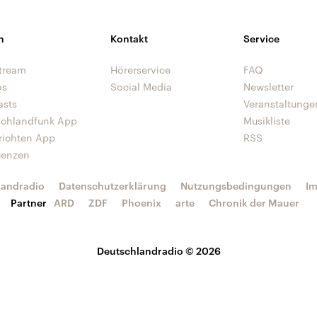
n
Kontakt
Service
tream
Hörerservice
FAQ
os
Social Media
Newsletter
asts
Veranstaltunge
schlandfunk App
Musikliste
richten App
RSS
uenzen
landradio
Datenschutzerklärung
Nutzungsbedingungen
I
Partner
ARD
ZDF
Phoenix
arte
Chronik der Mauer
Deutschlandradio © 2026