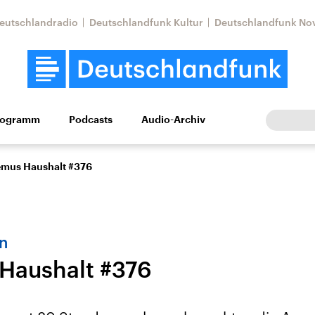
eutschlandradio
Deutschlandfunk Kultur
Deutschlandfunk No
rogramm
Podcasts
Audio-Archiv
Wirtschaft
Wissen
Kultur
Europa
Gesellschaf
mus Haushalt #376
n
Haushalt #376
Nahostkonflikt
Iran
le Beiträge,
Aktuelle Lage und
Aktuelle Lage und