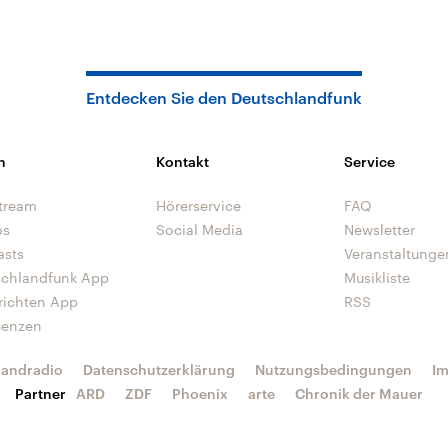
Entdecken Sie den Deutschlandfunk
n
Kontakt
Service
tream
Hörerservice
FAQ
os
Social Media
Newsletter
asts
Veranstaltunge
schlandfunk App
Musikliste
richten App
RSS
uenzen
landradio
Datenschutzerklärung
Nutzungsbedingungen
I
Partner
ARD
ZDF
Phoenix
arte
Chronik der Mauer