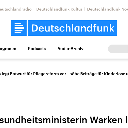
eutschlandradio
Deutschlandfunk Kultur
Deutschlandfunk No
rogramm
Podcasts
Audio-Archiv
Wirtschaft
Wissen
Kultur
Europa
Gesellschaf
egt Entwurf für Pflegereform vor - höhe Beiträge für Kinderlose 
undheitsministerin Warken l
tkonflikt
Iran
Faktenchecks
In unseren Faktenc
lle Lage und
Aktuelle Lage und