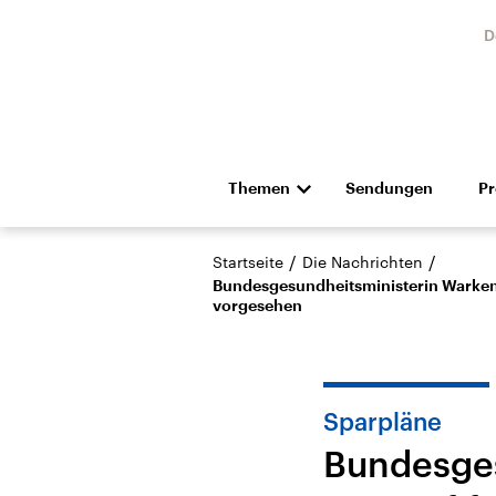
D
Themen
Sendungen
P
Die Nachrichten
Politik
/
/
Startseite
Die Nachrichten
Hörspiel und Feature
Musik
Bundesgesundheitsministerin Warken l
vorgesehen
Sparpläne
Bundesges
USA
Nahos
Aktuelle Beiträge,
Aktue