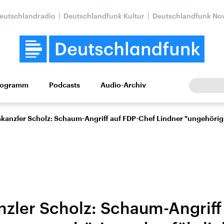
eutschlandradio
Deutschlandfunk Kultur
Deutschlandfunk No
rogramm
Podcasts
Audio-Archiv
Wirtschaft
Wissen
Kultur
Europa
Gesellschaf
kanzler Scholz: Schaum-Angriff auf FDP-Chef Lindner "ungehörig 
zler Scholz: Schaum-Angriff
Nahostkonflikt
Iran
le Beiträge,
Aktuelle Lage und
Aktuelle Lage und