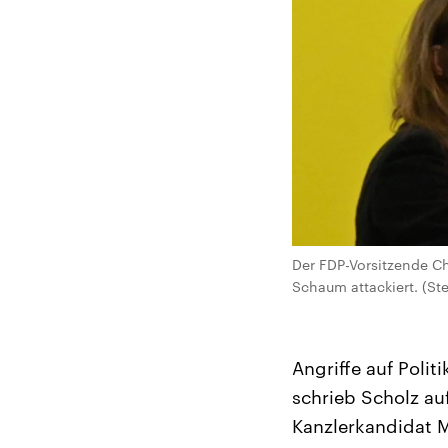
Der FDP-Vorsitzende Ch
Schaum attackiert. (Ste
Angriffe auf Poli
schrieb Scholz au
Kanzlerkandidat M