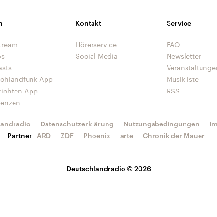
n
Kontakt
Service
tream
Hörerservice
FAQ
os
Social Media
Newsletter
asts
Veranstaltunge
schlandfunk App
Musikliste
richten App
RSS
uenzen
landradio
Datenschutzerklärung
Nutzungsbedingungen
I
Partner
ARD
ZDF
Phoenix
arte
Chronik der Mauer
Deutschlandradio © 2026