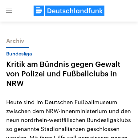
Close
menu
Archiv
Themen
Bundesliga
Kritik am Bündnis gegen Gewalt
von Polizei und Fußballclubs in
NRW
Heute sind im Deutschen Fußballmuseum
Landtagswahl Sachsen-Anhalt
USA
zwischen dem NRW-Innenministerium und den
2026
Aktuelle Beiträge, Analys
Alle Informationen
Hintergründe
neun nordrhein-westfälischen Bundesligaklubs
Sachsen-Anhalt wählt am 6.
Wirtschaftlich und militäri
September 2026 einen neuen
gehören die Vereinigten S
so genannte Stadionallianzen geschlossen
Landtag. Seit 2021 wird das
den mächtigsten Ländern 
Bundesland von einer Koalition aus
worden. Mit ihrer Hilfe soll gemeinsam gegen
mit großem Einfluss auf d