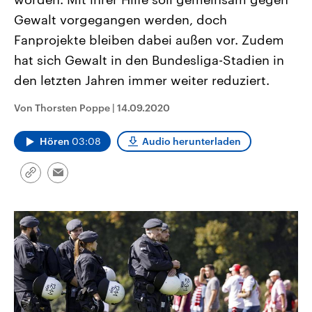
CDU, SPD und FDP regiert.-
aktuelle Weltgeschehen.
Gewalt vorgegangen werden, doch
Umfragen, Prognosen,
Wahlprogramme, aktuelle Berichte
Fanprojekte bleiben dabei außen vor. Zudem
Sendungen
Programm
Podcasts
und Hintergründe zu den Parteien
und Kandidaten der anstehenden
hat sich Gewalt in den Bundesliga-Stadien in
Wahl.
Audio-Archiv
den letzten Jahren immer weiter reduziert.
Von Thorsten Poppe
|
14.09.2020
Hören
03:08
Audio herunterladen
Link
Email
kopieren/teilen