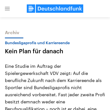
Close
menu
Archiv
Themen
Bundesligaprofis und Karriereende
Kein Plan für danach
Eine Studie im Auftrag der
Spielergewerkschaft VDV zeigt: Auf die
berufliche Zukunft nach dem Karriereende als
Landtagswahl Sachsen-Anhalt
USA
Sportler sind Bundesligaprofis nicht
2026
Aktuelle Beiträge, Analys
Alle Informationen
ausreichend vorbereitet. Fast jeder zweite Profi
Hintergründe
Sachsen-Anhalt wählt am 6.
Wirtschaftlich und militäri
besitzt demnach weder eine
September 2026 einen neuen
gehören die Vereinigten S
Landtag. Seit 2021 wird das
den mächtigsten Ländern 
Berufsqualifikation – noch ist er dabei, eine
Bundesland von einer Koalition aus
mit großem Einfluss auf d