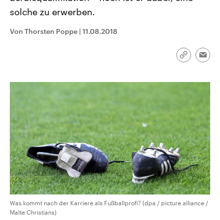
CDU, SPD und FDP regiert.-
aktuelle Weltgeschehen.
solche zu erwerben.
Umfragen, Prognosen,
Wahlprogramme, aktuelle Berichte
Sendungen
Programm
Podcasts
und Hintergründe zu den Parteien
Von Thorsten Poppe
|
11.08.2018
und Kandidaten der anstehenden
Wahl.
Audio-Archiv
Link
Emai
kopieren/te
Was kommt nach der Karriere als Fußballprofi? (dpa / picture alliance /
Malte Christians)