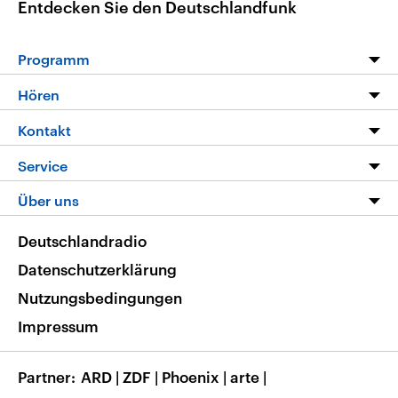
Entdecken Sie den Deutschlandfunk
Programm
Programm
Hören
Alle Sendungen
Livestream
Kontakt
Die Nachrichten
Audios
Hörerservice
Service
Nachrichtenleicht
Podcasts
Social Media
FAQ
Über uns
Neue Beiträge auf dlf.de
Deutschlandfunk App
Newsletter
Deutschlandradio
Themen-Schwerpunkte
Nachrichten App
Deutschlandradio
Veranstaltungen
Presse
Frequenzen
Datenschutzerklärung
Musikliste
Ausbildung und Karriere
Nutzungsbedingungen
RSS
Transparenz
Impressum
Korrekturen
Barrierefreiheit
Partner
ARD
|
ZDF
|
Phoenix
|
arte
|