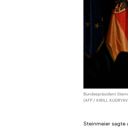
Bundespräsident Steinm
(AFP / KIRILL KUDRYA
Steinmeier sagte 