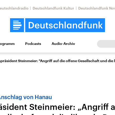
eutschlandradio
Deutschlandfunk Kultur
Deutschlandfunk No
rogramm
Podcasts
Audio-Archiv
Wirtschaft
Wissen
Kultur
Europa
Gesellschaf
räsident Steinmeier: "Angriff auf die offene Gesellschaft und die 
 Anschlag von Hanau
sident Steinmeier: „Angriff a
Nahostkonflikt
Iran
le Beiträge,
Aktuelle Lage und
Aktuelle Lage und