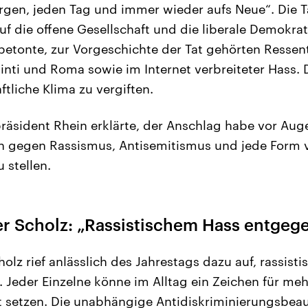
rgen, jeden Tag und immer wieder aufs Neue“. Die Ta
auf die offene Gesellschaft und die liberale Demokra
betonte, zur Vorgeschichte der Tat gehörten Resse
inti und Roma sowie im Internet verbreiteter Hass. D
ftliche Klima zu vergiften.
räsident Rhein erklärte, der Anschlag habe vor Aug
ich gegen Rassismus, Antisemitismus und jede Form 
 stellen.
r Scholz: „Rassistischem Hass entgeg
olz rief anlässlich des Jahrestags dazu auf, rassist
 Jeder Einzelne könne im Alltag ein Zeichen für meh
 setzen. Die unabhängige Antidiskriminierungsbeau