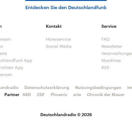
Entdecken Sie den Deutschlandfunk
n
Kontakt
Service
tream
Hörerservice
FAQ
os
Social Media
Newsletter
asts
Veranstaltunge
schlandfunk App
Musikliste
richten App
RSS
uenzen
landradio
Datenschutzerklärung
Nutzungsbedingungen
I
Partner
ARD
ZDF
Phoenix
arte
Chronik der Mauer
Deutschlandradio © 2026