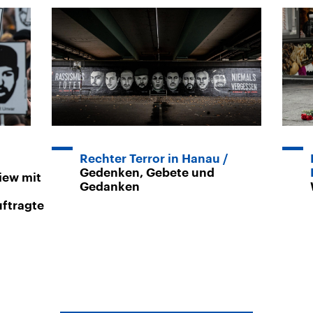
Rechter Terror in Hanau
Gedenken, Gebete und
iew mit
Gedanken
ftragte