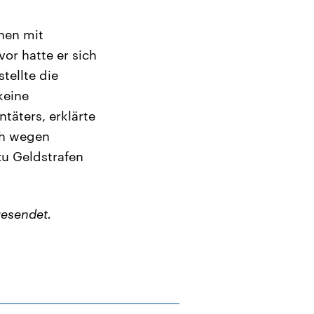
hen mit
or hatte er sich
tellte die
keine
ntäters, erklärte
ch wegen
u Geldstrafen
esendet.