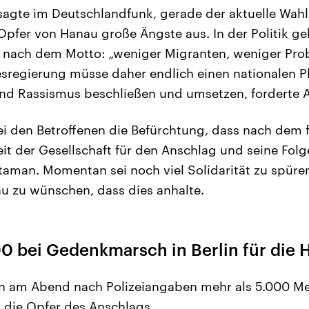
agte im Deutschlandfunk, gerade der aktuelle Wahl
pfer von Hanau große Ängste aus. In der Politik ge
s nach dem Motto: „weniger Migranten, weniger Pro
egierung müsse daher endlich einen nationalen P
und Rassismus beschließen und umsetzen, forderte 
 den Betroffenen die Befürchtung, dass nach dem f
t der Gesellschaft für den Anschlag und seine Fol
Ataman. Momentan sei noch viel Solidarität zu spüren
u zu wünschen, dass dies anhalte.
00 bei Gedenkmarsch in Berlin für die
ten am Abend nach Polizeiangaben mehr als 5.000 M
die Opfer des Anschlags.