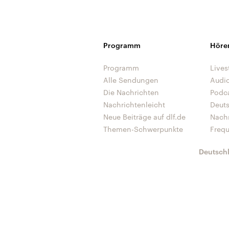
Programm
Höre
Programm
Lives
Alle Sendungen
Audi
Die Nachrichten
Podc
Nachrichtenleicht
Deut
Neue Beiträge auf dlf.de
Nach
Themen-Schwerpunkte
Freq
Deutsch