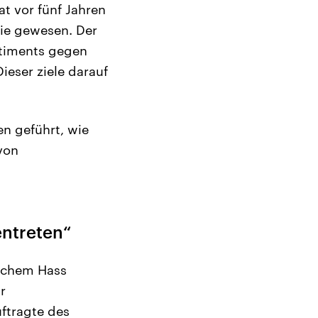
t vor fünf Jahren
tie gewesen. Der
ntiments gegen
ieser ziele darauf
en geführt, wie
von
entreten“
ischem Hass
r
ftragte des