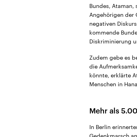
Bundes, Ataman, s
Angehörigen der O
negativen Diskur
kommende Bundesr
Diskriminierung 
Zudem gebe es bei
die Aufmerksamkei
könnte, erklärte 
Menschen in Hana
Mehr als 5.0
In Berlin erinner
Gedenkmarsch an 