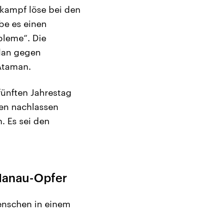
kampf löse bei den
be es einen
bleme“. Die
lan gegen
Ataman.
ünften Jahrestag
gen nachlassen
. Es sei den
 Hanau-Opfer
enschen in einem