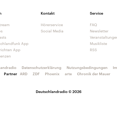
n
Kontakt
Service
tream
Hörerservice
FAQ
os
Social Media
Newsletter
asts
Veranstaltunge
schlandfunk App
Musikliste
richten App
RSS
uenzen
landradio
Datenschutzerklärung
Nutzungsbedingungen
I
Partner
ARD
ZDF
Phoenix
arte
Chronik der Mauer
Deutschlandradio © 2026