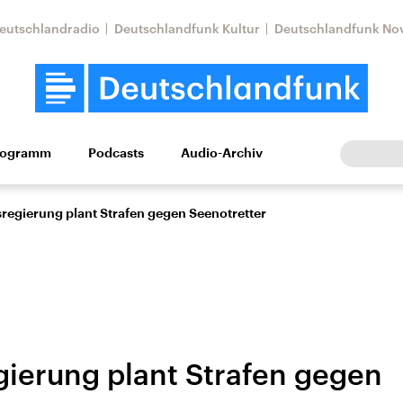
eutschlandradio
Deutschlandfunk Kultur
Deutschlandfunk No
rogramm
Podcasts
Audio-Archiv
Wirtschaft
Wissen
Kultur
Europa
Gesellschaf
regierung plant Strafen gegen Seenotretter
ierung plant Strafen gegen
Nahostkonflikt
Iran
le Beiträge,
Aktuelle Lage und
Aktuelle Lage und