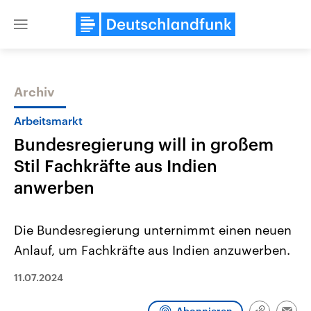
Close
menu
Archiv
Themen
Arbeitsmarkt
Bundesregierung will in großem
Stil Fachkräfte aus Indien
anwerben
Die Bundesregierung unternimmt einen neuen
Landtagswahl Sachsen-Anhalt
USA
Anlauf, um Fachkräfte aus Indien anzuwerben.
2026
Aktuelle Beiträge, Analys
Alle Informationen
Hintergründe
Sachsen-Anhalt wählt am 6.
Wirtschaftlich und militäri
11.07.2024
September 2026 einen neuen
gehören die Vereinigten S
Landtag. Seit 2021 wird das
den mächtigsten Ländern 
Bundesland von einer Koalition aus
mit großem Einfluss auf d
Abonnieren