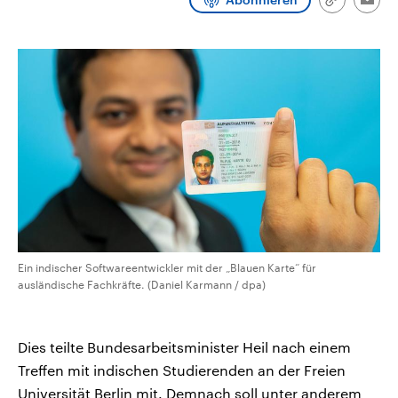
Link
Emai
CDU, SPD und FDP regiert.-
aktuelle Weltgeschehen.
kopieren/te
Umfragen, Prognosen,
Wahlprogramme, aktuelle Berichte
Sendungen
Programm
Podcasts
und Hintergründe zu den Parteien
und Kandidaten der anstehenden
Wahl.
Audio-Archiv
Ein indischer Softwareentwickler mit der „Blauen Karte“ für
ausländische Fachkräfte. (Daniel Karmann / dpa)
Dies teilte Bundesarbeitsminister Heil nach einem
Treffen mit indischen Studierenden an der Freien
Universität Berlin mit. Demnach soll unter anderem