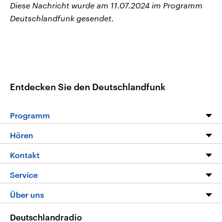
Diese Nachricht wurde am 11.07.2024 im Programm
Deutschlandfunk gesendet.
Entdecken Sie den Deutschlandfunk
Programm
Programm
Hören
Alle Sendungen
Livestream
Kontakt
Die Nachrichten
Audios
Hörerservice
Service
Nachrichtenleicht
Podcasts
Social Media
FAQ
Über uns
Neue Beiträge auf dlf.de
Deutschlandfunk App
Newsletter
Deutschlandradio
Themen-Schwerpunkte
Nachrichten App
Deutschlandradio