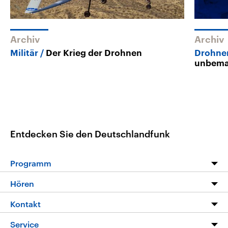
Archiv
Archiv
Militär
Der Krieg der Drohnen
Drohne
unbeman
Entdecken Sie den Deutschlandfunk
Programm
Programm
Hören
Alle Sendungen
Livestream
Kontakt
Die Nachrichten
Audios
Hörerservice
Service