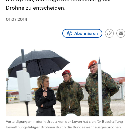
CDU, SPD und FDP regiert.-
aktuelle Weltgeschehen.
Drohne zu entscheiden.
Umfragen, Prognosen,
Wahlprogramme, aktuelle Berichte
Sendungen
Programm
Podcasts
und Hintergründe zu den Parteien
01.07.2014
und Kandidaten der anstehenden
Wahl.
Audio-Archiv
Abonnieren
Link
Emai
kopieren/te
Verteidigungsministerin Ursula von der Leyen hat sich für Beschaffung
bewaffnungsfähiger Drohnen durch die Bundeswehr ausgesprochen.