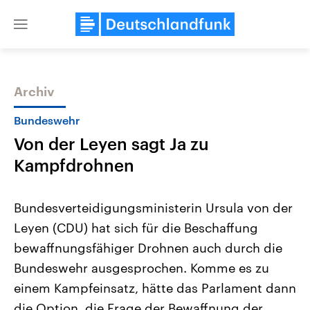
Close
menu
Archiv
Themen
Bundeswehr
Von der Leyen sagt Ja zu
Kampfdrohnen
Bundesverteidigungsministerin Ursula von der
Leyen (CDU) hat sich für die Beschaffung
Landtagswahl Sachsen-Anhalt
USA
bewaffnungsfähiger Drohnen auch durch die
2026
Aktuelle Beiträge, Analys
Alle Informationen
Hintergründe
Bundeswehr ausgesprochen. Komme es zu
Sachsen-Anhalt wählt am 6.
Wirtschaftlich und militäri
September 2026 einen neuen
gehören die Vereinigten S
einem Kampfeinsatz, hätte das Parlament dann
Landtag. Seit 2021 wird das
den mächtigsten Ländern 
die Option, die Frage der Bewaffnung der
Bundesland von einer Koalition aus
mit großem Einfluss auf d