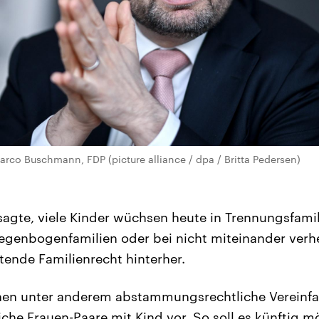
arco Buschmann, FDP (picture alliance / dpa / Britta Pedersen)
sagte, viele Kinder wüchsen heute in Trennungsfamili
genbogenfamilien oder bei nicht miteinander verhei
tende Familienrecht hinterher.
hen unter anderem abstammungsrechtliche Vereinf
che Frauen-Paare mit Kind vor. So soll es künftig mö