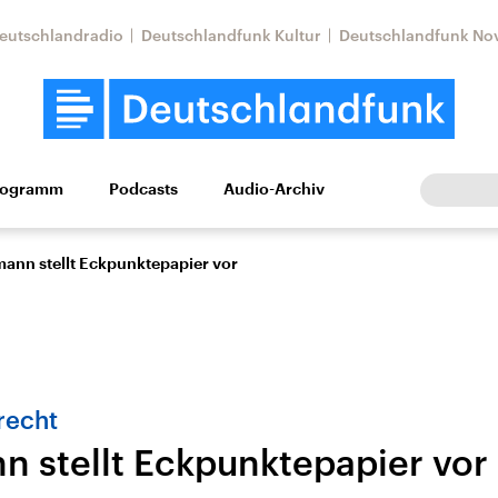
eutschlandradio
Deutschlandfunk Kultur
Deutschlandfunk No
rogramm
Podcasts
Audio-Archiv
Wirtschaft
Wissen
Kultur
Europa
Gesellschaf
ann stellt Eckpunktepapier vor
echt
 stellt Eckpunktepapier vor
Nahostkonflikt
Iran
le Beiträge,
Aktuelle Lage und
Aktuelle Lage und