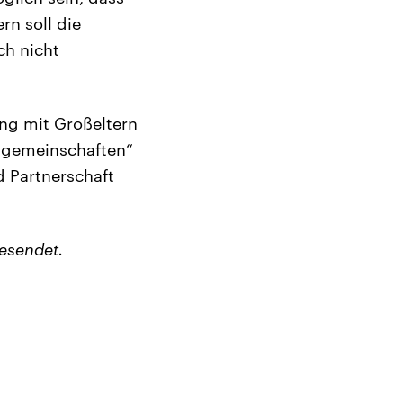
rn soll die
ch nicht
ng mit Großeltern
sgemeinschaften“
d Partnerschaft
esendet.