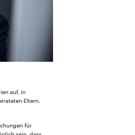
en auf, in
rateten Eltern.
achungen für
glich sein, dass