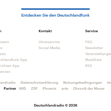
Entdecken Sie den Deutschlandfunk
n
Kontakt
Service
tream
Hörerservice
FAQ
os
Social Media
Newsletter
asts
Veranstaltunge
schlandfunk App
Musikliste
richten App
RSS
uenzen
landradio
Datenschutzerklärung
Nutzungsbedingungen
I
Partner
ARD
ZDF
Phoenix
arte
Chronik der Mauer
Deutschlandradio © 2026