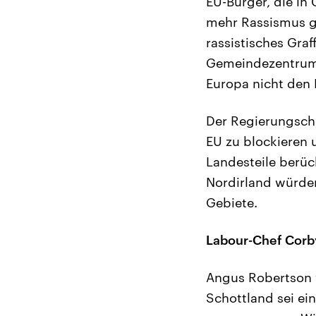
EU-Bürger, die in 
mehr Rassismus ge
rassistisches Gra
Gemeindezentrum i
Europa nicht den
Der Regierungsche
EU zu blockieren 
Landesteile berüc
Nordirland würden
Gebiete.
Labour-Chef Corb
Angus Robertson v
Schottland sei ein