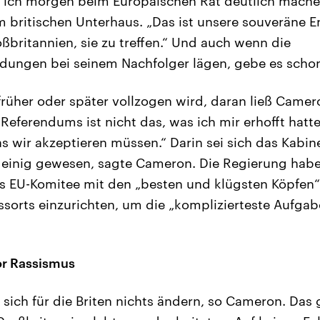
 ich morgen beim Europäischen Rat deutlich machen
m britischen Unterhaus. „Das ist unsere souveräne 
roßbritannien, sie zu treffen.“ Und auch wenn die
dungen bei seinem Nachfolger lägen, gebe es schon j
 früher oder später vollzogen wird, daran ließ Camer
Referendums ist nicht das, was ich mir erhofft hatte,
as wir akzeptieren müssen.“ Darin sei sich das Kabin
h einig gewesen, sagte Cameron. Die Regierung habe
es EU-Komitee mit den „besten und klügsten Köpfen“
sorts einzurichten, um die „komplizierteste Aufgab
r Rassismus
sich für die Briten nichts ändern, so Cameron. Das g