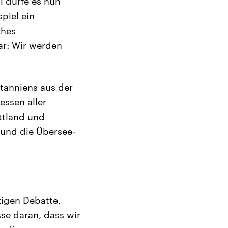
l dürfe es nun
piel ein
ches
ar: Wir werden
tanniens aus der
essen aller
ttland und
 und die Übersee-
zigen Debatte,
sse daran, dass wir