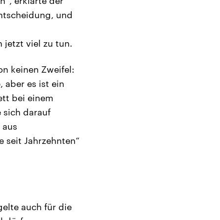
“, erklärte der
Entscheidung, und
etzt viel zu tun.
on keinen Zweifel:
 aber es ist ein
ett bei einem
 sich darauf
 aus
e seit Jahrzehnten“
elte auch für die