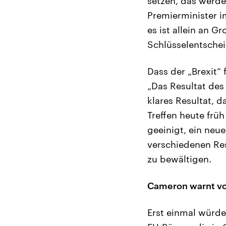
setzen, das werde
Premierminister i
es ist allein an G
Schlüsselentschei
Dass der „Brexit“
„Das Resultat des 
klares Resultat, d
Treffen heute frü
geeinigt, ein neu
verschiedenen Res
zu bewältigen.
Cameron warnt vo
Erst einmal würde 