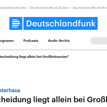
eutschlandradio
Deutschlandfunk Kultur
Deutschlandfunk No
rogramm
Podcasts
Audio-Archiv
Wirtschaft
Wissen
Kultur
Europa
Gesellschaf
tscheidung liegt allein bei Großbritannien"
nterhaus
heidung liegt allein bei Groß
Nahostkonflikt
Iran
le Beiträge,
Aktuelle Lage und
Aktuelle Lage und