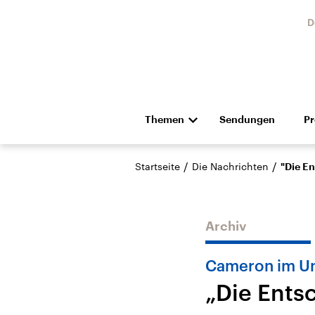
D
Themen
Sendungen
P
Die Nachrichten
Politik
/
/
Startseite
Die Nachrichten
"Die En
Hörspiel und Feature
Musik
Archiv
Cameron im U
„Die Entsc
Landtagswahl Sachsen-
USA
Anhalt 2026
Aktuel