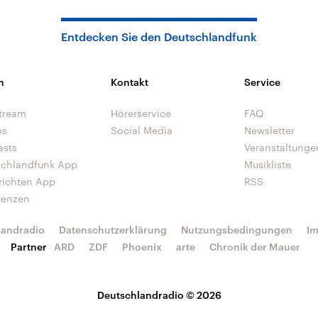
Entdecken Sie den Deutschlandfunk
n
Kontakt
Service
tream
Hörerservice
FAQ
os
Social Media
Newsletter
asts
Veranstaltunge
schlandfunk App
Musikliste
richten App
RSS
uenzen
landradio
Datenschutzerklärung
Nutzungsbedingungen
I
Partner
ARD
ZDF
Phoenix
arte
Chronik der Mauer
Deutschlandradio © 2026