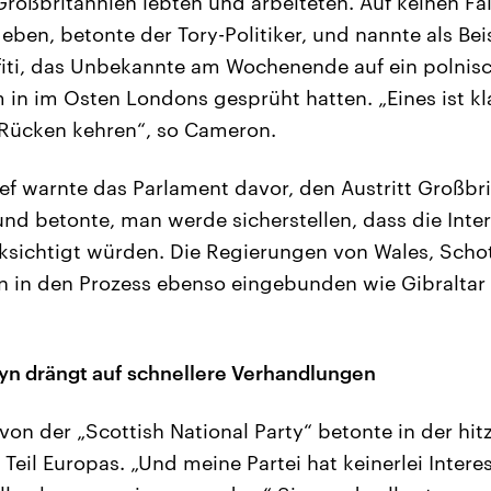
Großbritannien lebten und arbeiteten. Auf keinen Fal
ben, betonte der Tory-Politiker, und nannte als Beis
ffiti, das Unbekannte am Wochenende auf ein polnis
n im Osten Londons gesprüht hatten. „Eines ist kl
 Rücken kehren“, so Cameron.
f warnte das Parlament davor, den Austritt Großbri
und betonte, man werde sicherstellen, dass die Inter
ksichtigt würden. Die Regierungen von Wales, Scho
 in den Prozess ebenso eingebunden wie Gibraltar
yn drängt auf schnellere Verhandlungen
on der „Scottish National Party“ betonte in der hit
 Teil Europas. „Und meine Partei hat keinerlei Intere