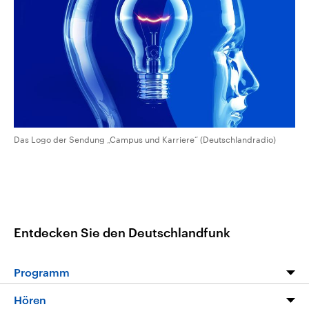
CDU, SPD und FDP regiert.-
aktuelle Weltgeschehen.
Umfragen, Prognosen,
Wahlprogramme, aktuelle Berichte
Sendungen
Programm
Podcasts
und Hintergründe zu den Parteien
und Kandidaten der anstehenden
Wahl.
Audio-Archiv
Das Logo der Sendung „Campus und Karriere“ (Deutschlandradio)
Entdecken Sie den Deutschlandfunk
Programm
Programm
Hören