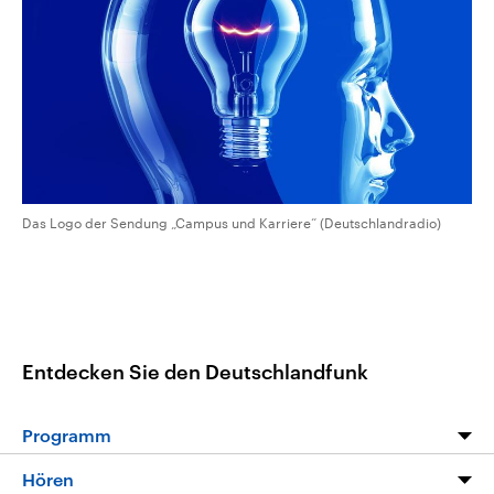
CDU, SPD und FDP regiert.-
aktuelle Weltgeschehen.
Umfragen, Prognosen,
Wahlprogramme, aktuelle Berichte
Sendungen
Programm
Podcasts
und Hintergründe zu den Parteien
und Kandidaten der anstehenden
Wahl.
Audio-Archiv
Das Logo der Sendung „Campus und Karriere“ (Deutschlandradio)
Entdecken Sie den Deutschlandfunk
Programm
Programm
Hören