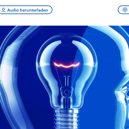
sen und
Hintergründe
Hintergründe
Der Überfall der
Der Iran – seit der
rgründe
Audio herunterladen
haftlich und
palästinensischen
Islamischen Revolu
risch gehören die
Terrororganisation
1979 auch Islamisc
igten Staaten zu
Hamas im Oktober 2023
Republik Iran – ist e
ächtigsten
auf Israel hat in der
von einem
n der Erde, mit
Region wieder die
Religionsführer auto
 Einfluss auf das
Gewalt entfacht. Israel
regierter Staat im 
le Weltgeschehen.
möchte die Hamas
Osten. Eine Feindsc
zerstören. Diese wird wie
zu Israel und zu de
die Hisbollah im Libanon
ist fest in der
vom Iran unterstützt.
Staatsideologie
verankert.