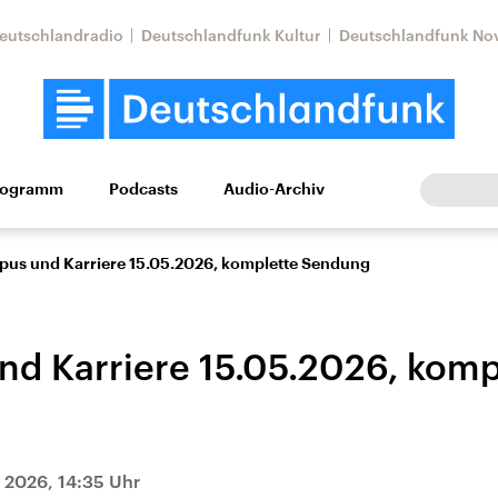
eutschlandradio
Deutschlandfunk Kultur
Deutschlandfunk No
rogramm
Podcasts
Audio-Archiv
Wirtschaft
Wissen
Kultur
Europa
Gesellschaf
us und Karriere 15.05.2026, komplette Sendung
d Karriere 15.05.2026, komp
Nahostkonflikt
Iran
i 2026, 14:35 Uhr
le Beiträge,
Aktuelle Lage und
Aktuelle Lage und