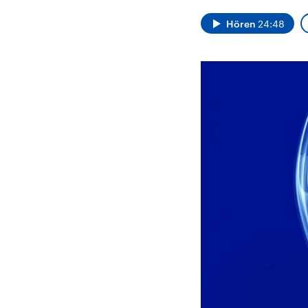
Alle Informationen
Analy
Sachsen-Anhalt wählt
Hinte
Hören
24:48
am 6. September 2026
Wirtsc
einen neuen Landtag.
militä
Seit 2021 wird das
Verein
Bundesland von einer
den m
Koalition aus CDU, SPD
Länder
und FDP regiert.-
großem
Umfragen, Prognosen,
aktuel
Wahlprogramme,
aktuelle Berichte und
Hintergründe zu den
Parteien und Kandidaten
der anstehenden Wahl.