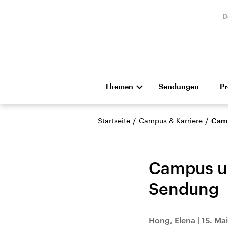
D
Themen
Sendungen
P
Die Nachrichten
Politik
/
/
Startseite
Campus & Karriere
Camp
Hörspiel und Feature
Musik
Campus un
Sendung
Landtagswahl Sachsen-
USA
Hong, Elena
|
15. Ma
Anhalt 2026
Aktuel