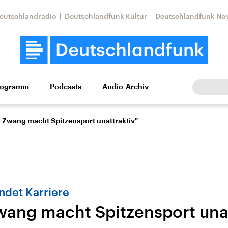
eutschlandradio
Deutschlandfunk Kultur
Deutschlandfunk No
rogramm
Podcasts
Audio-Archiv
Wirtschaft
Wissen
Kultur
Europa
Gesellschaf
l Zwang macht Spitzensport unattraktiv"
ndet Karriere
Zwang macht Spitzensport unat
Nahostkonflikt
Iran
le Beiträge,
Aktuelle Lage und
Aktuelle Lage und