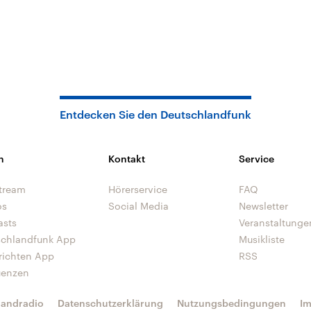
Entdecken Sie den Deutschlandfunk
n
Kontakt
Service
tream
Hörerservice
FAQ
os
Social Media
Newsletter
asts
Veranstaltunge
schlandfunk App
Musikliste
richten App
RSS
uenzen
landradio
Datenschutzerklärung
Nutzungsbedingungen
I