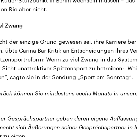
uder-Stützpunkt in Berlin wechseln müssen – das 
on Rio aber nicht.
iel Zwang
ht der einzige Grund gewesen sei, ihre Karriere bere
, übte Carina Bär Kritik an Entscheidungen ihres V
itzensportreform: Wenn zu viel Zwang in das Syste
 Sicht unattraktiver Spitzensport zu betreiben: „Weil 
en“, sagte sie in der Sendung „Sport am Sonntag“.
räch können Sie mindestens sechs Monate in unser
er Gesprächspartner geben deren eigene Auffassung
acht sich Äußerungen seiner Gesprächspartner in I
t zu eigen.