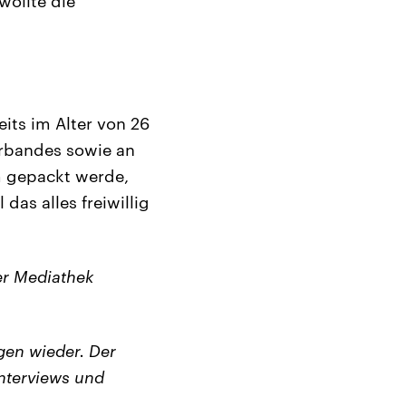
wollte die
its im Alter von 26
erbandes sowie an
m gepackt werde,
das alles freiwillig
er Mediathek
en wieder. Der
nterviews und