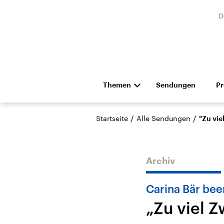
D
Themen
Sendungen
P
Die Nachrichten
Politik
/
/
Startseite
Alle Sendungen
"Zu vie
Hörspiel und Feature
Musik
Archiv
Carina Bär bee
„Zu viel 
Landtagswahl Sachsen-
USA
Anhalt 2026
Aktuel