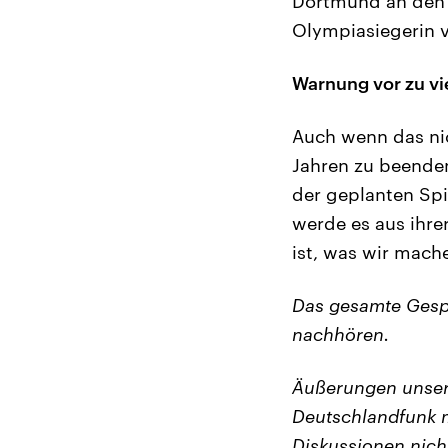
Dortmund an den R
Olympiasiegerin v
Warnung vor zu v
Auch wenn das nic
Jahren zu beenden
der geplanten Sp
werde es aus ihrer
ist, was wir mach
Das gesamte Gesp
nachhören.
Äußerungen unser
Deutschlandfunk m
Diskussionen nich