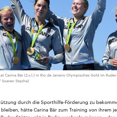
t Carina Bär (2.v.l.) in Rio de Janeiro Olympisches Gold im Ruder-
 / Soeren Stache)
tützung durch die Sporthilfe-Förderung zu bekomm
bleiben, hätte Carina Bär zum Training von ihrem j